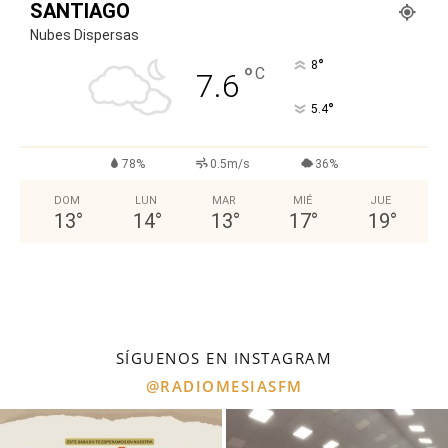
SANTIAGO
Nubes Dispersas
°
8
°
C
7.6
°
5.4
78%
0.5m/s
36%
DOM
LUN
MAR
MIÉ
JUE
13
°
14
°
13
°
17
°
19
°
SÍGUENOS EN INSTAGRAM
@RADIOMESIASFM