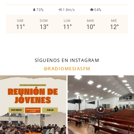
73%
1.8m/s
54%
SÁB
DOM
LUN
MAR
MIÉ
11
°
13
°
11
°
10
°
12
°
SÍGUENOS EN INSTAGRAM
@RADIOMESIASFM