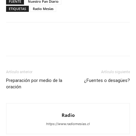
FUENTE
Nuestro Pan Diario
ETIQUETAS
Radio Mesías
Facebook
X
WhatsApp
Email
Artículo anterior
Artículo siguiente
Preparación por medio de la
¿Fuentes o desagües?
oración
Radio
https://www.radiomesias.cl