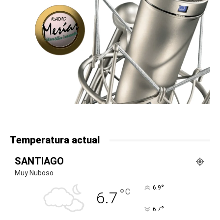
Temperatura actual
SANTIAGO
Muy Nuboso
°
6.9
°
C
6.7
°
6.7