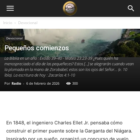
Inicio
Devocional
Devocional
Pequeños comienzos
La Biblia en un año : Éxodo 39–40 - Mateo 23:23-39 ¿Pues quién ha
menospreciado el día de las pequeñeces? Estos […] se alegrarán cuando vean
la plomada en la mano de Zorobabel; estos son los ojos del Señor… (v. 10
lbla). La escritura de hoy : Zacarías 4:1-10
Por
Radio
-
6 de febrero de 2026
300
Facebook
X
WhatsApp
Email
En 1848, el ingeniero Charles Ellet Jr. pensaba cómo
construir el primer puente sobre la Garganta del Niágara.
Inspirado por un sueño, organizó un concurso de vuelo