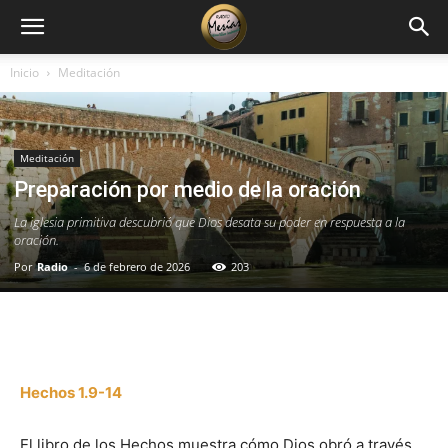
Inicio
Meditación
Meditación
Preparación por medio de la oración
La iglesia primitiva descubrió que Dios desata su poder en respuesta a la
oración.
Por
Radio
-
6 de febrero de 2026
203
Facebook
X
WhatsApp
Email
Hechos 1.9-14
El libro de los Hechos muestra cómo Dios obró a través