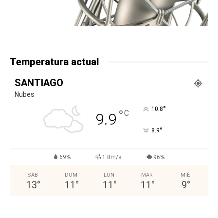
Temperatura actual
SANTIAGO
Nubes
°
10.8
°
C
9.9
°
8.9
69%
1.8m/s
96%
SÁB
DOM
LUN
MAR
MIÉ
13
°
11
°
11
°
11
°
9
°