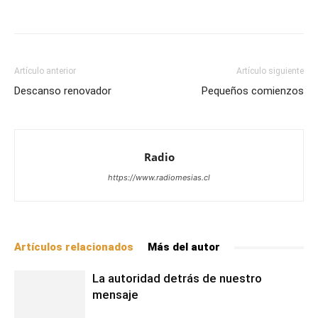
Facebook
X
WhatsApp
Email
Artículo anterior
Artículo siguiente
Descanso renovador
Pequeños comienzos
Radio
https://www.radiomesias.cl
Artículos relacionados
Más del autor
La autoridad detrás de nuestro
mensaje