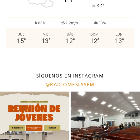
°
9.9
88%
1.2m/s
83%
JUE
VIE
SÁB
DOM
LUN
15
°
13
°
12
°
12
°
13
°
SÍGUENOS EN INSTAGRAM
@RADIOMESIASFM