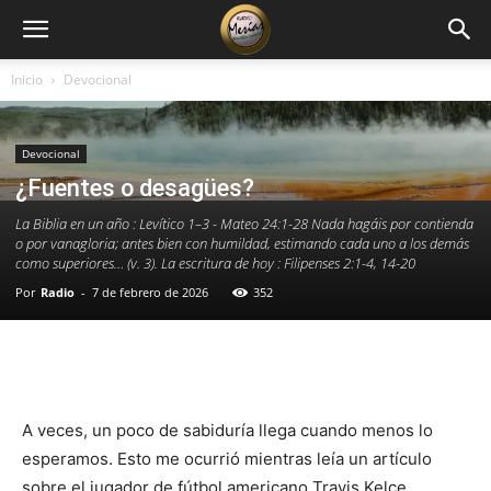
Inicio
Devocional
Devocional
¿Fuentes o desagües?
La Biblia en un año : Levítico 1–3 - Mateo 24:1-28 Nada hagáis por contienda
o por vanagloria; antes bien con humildad, estimando cada uno a los demás
como superiores… (v. 3). La escritura de hoy : Filipenses 2:1-4, 14-20
Por
Radio
-
7 de febrero de 2026
352
Facebook
X
WhatsApp
Email
A veces, un poco de sabiduría llega cuando menos lo
esperamos. Esto me ocurrió mientras leía un artículo
sobre el jugador de fútbol americano Travis Kelce.