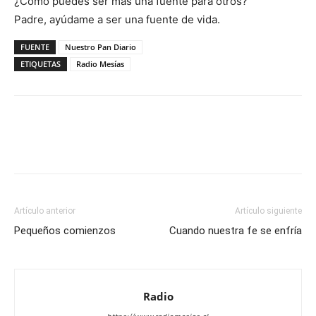
¿Cómo puedes ser más una fuente para otros?
Padre, ayúdame a ser una fuente de vida.
FUENTE
Nuestro Pan Diario
ETIQUETAS
Radio Mesías
Facebook
X
WhatsApp
Email
Artículo anterior
Artículo siguiente
Pequeños comienzos
Cuando nuestra fe se enfría
Radio