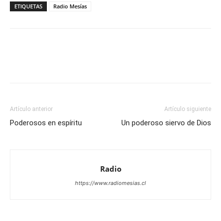
ETIQUETAS
Radio Mesías
Facebook
X
WhatsApp
Email
Artículo anterior
Artículo siguiente
Poderosos en espíritu
Un poderoso siervo de Dios
Radio
https://www.radiomesias.cl