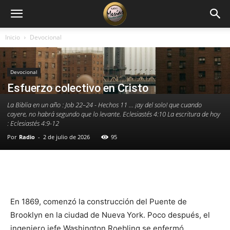
Inicio
Devocional
Devocional
Esfuerzo colectivo en Cristo
La Biblia en un año : Job 22–24 - Hechos 11 … ¡ay del solo! que cuando
cayere, no habrá segundo que lo levante. Eclesiastés 4:10 La escritura de hoy
: Eclesiastés 4:9-12
Por
Radio
-
2 de julio de 2026
95
Facebook
X
WhatsApp
Email
En 1869, comenzó la construcción del Puente de
Brooklyn en la ciudad de Nueva York. Poco después, el
ingeniero jefe Washington Roebling se enfermó