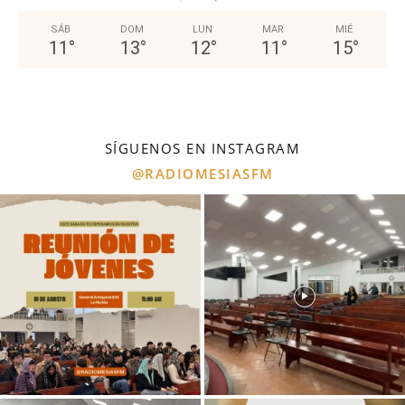
SÁB
DOM
LUN
MAR
MIÉ
11
°
13
°
12
°
11
°
15
°
SÍGUENOS EN INSTAGRAM
@RADIOMESIASFM