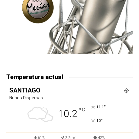
Temperatura actual
SANTIAGO
Nubes Dispersas
°
11.1
°
C
10.2
°
10
61%
2.2m/s
42%