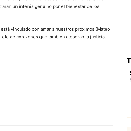
aran un interés genuino por el bienestar de los
 está vinculado con amar a nuestros próximos (Mateo
rote de corazones que también atesoran la justicia.
T
p
Email
Impresión
Copy URL