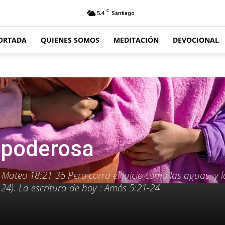
C
5.4
Santiago
ORTADA
QUIENES SOMOS
MEDITACIÓN
DEVOCIONAL
 poderosa
Mateo 18:21-35 Pero corra el juicio como las aguas, y l
 24). La escritura de hoy : Amós 5:21-24