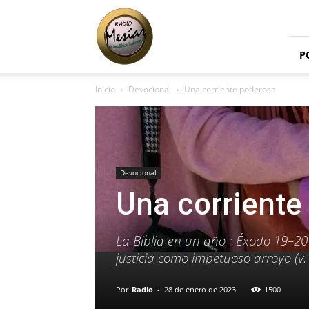
Radio
Mesías
P
Inicio
Devocional
Una corriente poderosa
Devocional
Una corriente
La Biblia en un año : Éxodo 19–20 
justicia como impetuoso arroyo (v.
Por
Radio
-
28 de enero de 2023
1500