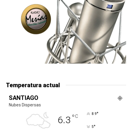
Temperatura actual
SANTIAGO
Nubes Dispersas
°
8.9
°
C
6.3
°
5