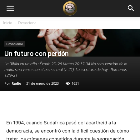
Inicio
Devocional
Devocional
Un futuro con perdón
La Biblia en un año : Éxodo 25–26 Mateo 20:17-34 No seas vencido de lo
malo, sino vence con el bien el mal (v. 21). La escritura de hoy : Romanos
12:9-21
Por
Radio
-
31 de enero de 2023
1631
Facebook
X
WhatsApp
Email
En 1994, cuando Sudáfrica pasó del apartheid a la
democracia, se encontró con la difícil cuestión de cómo
tratar los crímenes cometidos durante la segregación