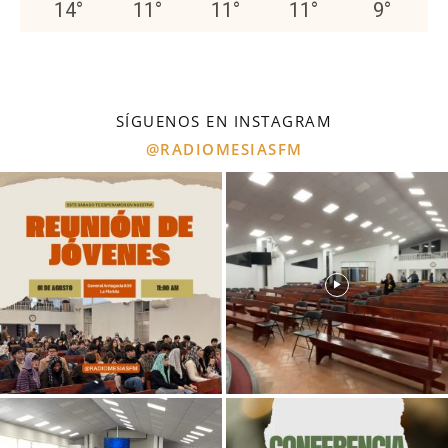
14
°
11
°
11
°
11
°
9
°
SÍGUENOS EN INSTAGRAM
@RADIOMESIASFM