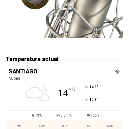
Temperatura actual
SANTIAGO
Nubes
°
14.7
°
C
14
°
10.8
78%
0.5m/s
100%
VIE
SÁB
DOM
LUN
MAR