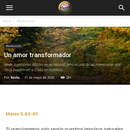
Inicio
Meditación
Meditación
Un amor transformador
Amar a personas difíciles no es natural, pero es una de las maneras en que
otros pueden ver a Cristo en nosotros.
Por
Radio
-
31 de mayo de 2026
281
Facebook
X
WhatsApp
Email
Mateo 5.43-45
Si reaccionamos solo según nuestros impulsos naturales,