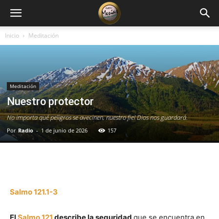
Inicio
Meditación
Meditación
Nuestro protector
No importa qué peligros se avecinen, nuestro fiel Dios nos guardará.
Por
Radio
-
1 de junio de 2026
157
Facebook
X
WhatsApp
Email
Salmo 121.1-3
El
Salmo 121
describe la seguridad
que se encuentra en