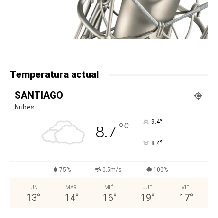
Temperatura actual
SANTIAGO
Nubes
°
9.4
°
C
8.7
°
8.4
75%
0.5m/s
100%
LUN
MAR
MIÉ
JUE
VIE
13
°
14
°
16
°
19
°
17
°