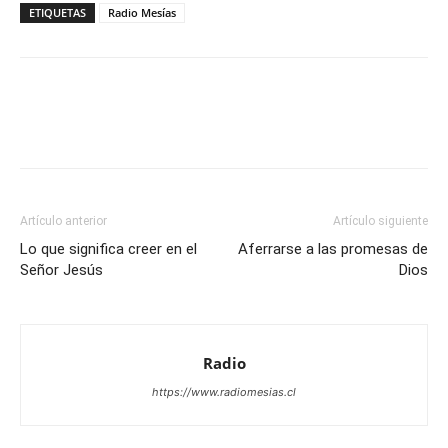
ETIQUETAS
Radio Mesías
Facebook
X
WhatsApp
Email
Artículo anterior
Artículo siguiente
Lo que significa creer en el
Aferrarse a las promesas de
Señor Jesús
Dios
Radio
https://www.radiomesias.cl