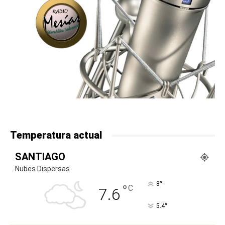
Temperatura actual
SANTIAGO
Nubes Dispersas
°
8
°
C
7.6
°
5.4