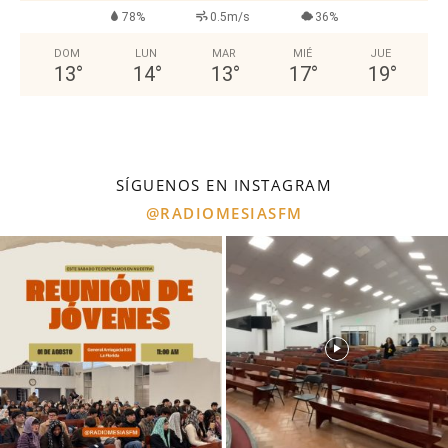
78%
0.5m/s
36%
DOM
LUN
MAR
MIÉ
JUE
13
°
14
°
13
°
17
°
19
°
SÍGUENOS EN INSTAGRAM
@RADIOMESIASFM