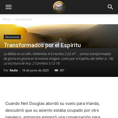
Inicio
Devocional
Devocional
Transformados por el Espíritu
La Biblia en un año: Nehemías 4-6 Hechos 2:22-47 … somos transformados
de gloria en gloria en la misma imagen, como por el Espíritu del Señor (v. 18).
La escritura de hoy: 2 Corintios 3:12-18
Por
Radio
-
16 de junio de 2025
387
Facebook
X
WhatsApp
Email
Cuando Neil Douglas abordó su vuelo para Irlanda,
descubrió que su asiento estaba ocupado por otro
pasajero, entonces empezó una conversación para