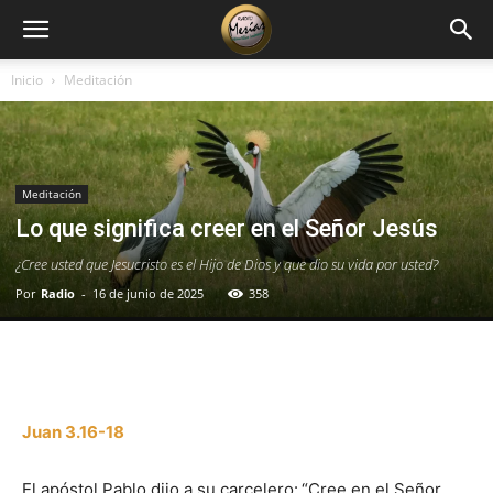
Inicio
Meditación
Meditación
Lo que significa creer en el Señor Jesús
¿Cree usted que Jesucristo es el Hijo de Dios y que dio su vida por usted?
Por
Radio
-
16 de junio de 2025
358
Facebook
X
WhatsApp
Email
Juan 3.16-18
El apóstol Pablo dijo a su carcelero:
“Cree en el Señor