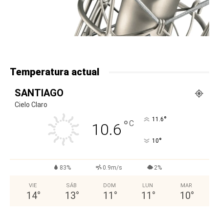
Temperatura actual
SANTIAGO
Cielo Claro
°
11.6
°
C
10.6
°
10
83%
0.9m/s
2%
VIE
SÁB
DOM
LUN
MAR
14
°
13
°
11
°
11
°
10
°