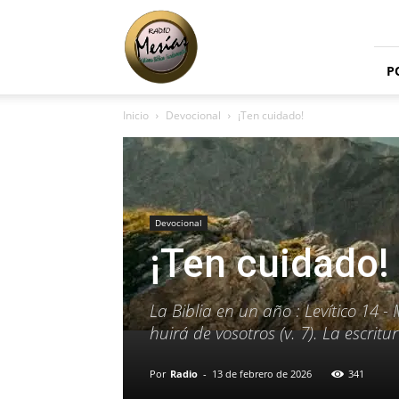
Radio
Mesías
P
Inicio
Devocional
¡Ten cuidado!
Devocional
¡Ten cuidado!
La Biblia en un año : Levítico 14 -
huirá de vosotros (v. 7). La escrit
Por
Radio
-
13 de febrero de 2026
341