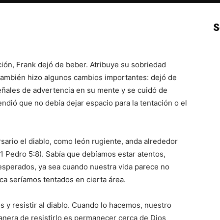
S
p
Email
Impresión
Copy URL
ión, Frank dejó de beber. Atribuye su sobriedad
 también hizo algunos cambios importantes: dejó de
señales de advertencia en su mente y se cuidó de
endió que no debía dejar espacio para la tentación o el
sario el diablo, como león rugiente, anda alrededor
1 Pedro 5:8). Sabía que debíamos estar atentos,
nesperados, ya sea cuando nuestra vida parece no
a seríamos tentados en cierta área.
 y resistir al diablo. Cuando lo hacemos, nuestro
anera de resistirlo es permanecer cerca de Dios