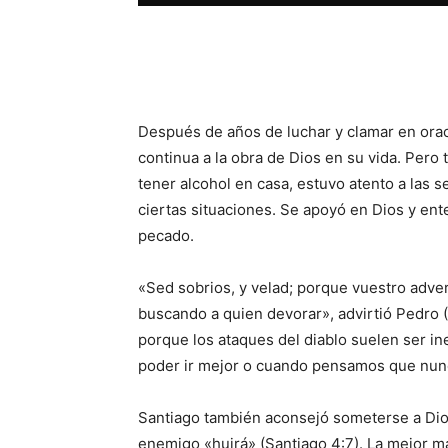
Facebook
X
WhatsAp
Después de años de luchar y clamar en orac
continua a la obra de Dios en su vida. Pero
tener alcohol en casa, estuvo atento a las 
ciertas situaciones. Se apoyó en Dios y ent
pecado.
«Sed sobrios, y velad; porque vuestro adver
buscando a quien devorar», advirtió Pedro (
porque los ataques del diablo suelen ser i
poder ir mejor o cuando pensamos que nunc
Santiago también aconsejó someterse a Dios
enemigo «huirá» (Santiago 4:7). La mejor m