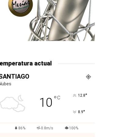
emperatura actual
SANTIAGO
Nubes
°
12.8
°
C
10
°
8.9
86%
0.8m/s
100%