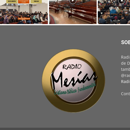
SO
Radi
de D
tamb
@rad
Radi
Cont