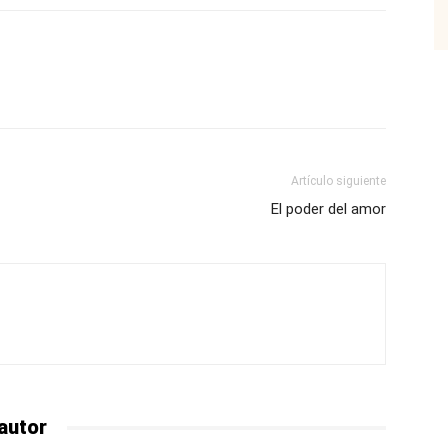
p
Email
Impresión
Copy URL
Artículo siguiente
El poder del amor
autor