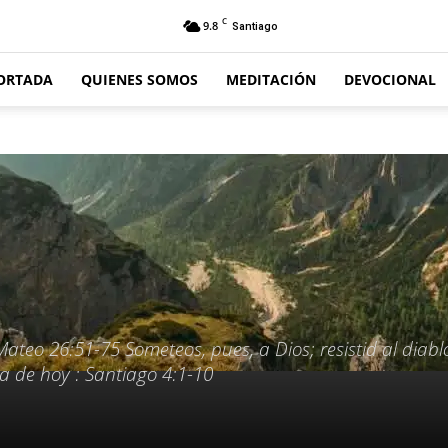
C
9.8
Santiago
ORTADA
QUIENES SOMOS
MEDITACIÓN
DEVOCIONAL
 Mateo 26:51-75 Someteos, pues, a Dios; resistid al diablo
ura de hoy : Santiago 4:1-10