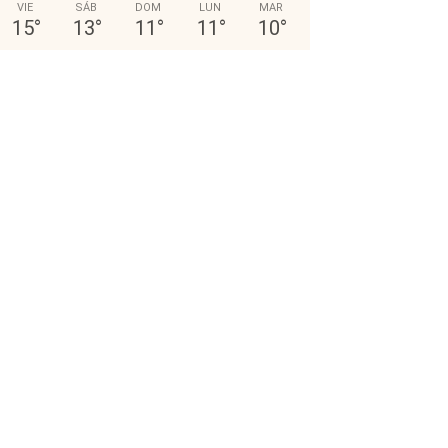
VIE
SÁB
DOM
LUN
MAR
15
°
13
°
11
°
11
°
10
°