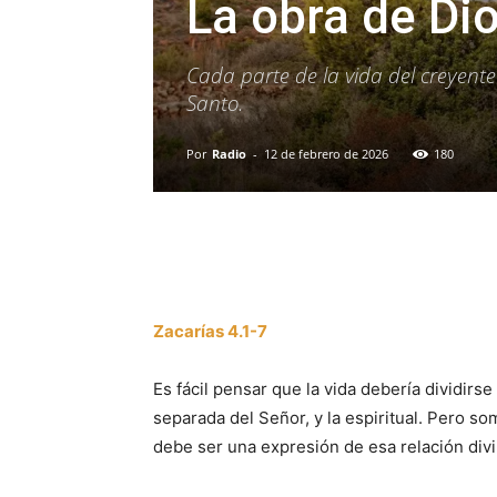
La obra de Di
Cada parte de la vida del creyente
Santo.
Por
Radio
-
12 de febrero de 2026
180
Facebook
X
WhatsAp
Zacarías 4.1-7
Es fácil pensar que la vida debería dividirs
separada del Señor, y la espiritual. Pero so
debe ser una expresión de esa relación divi