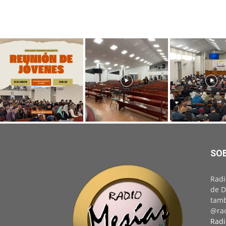
SO
Radi
de D
tamb
@rad
Radi