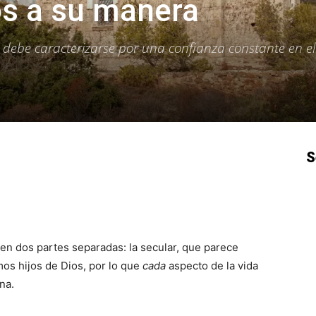
os a su manera
 debe caracterizarse por una confianza constante en el 
S
p
Email
Impresión
Copy URL
e en dos partes separadas: la secular, que parece
mos hijos de Dios, por lo que
cada
aspecto de la vida
na.