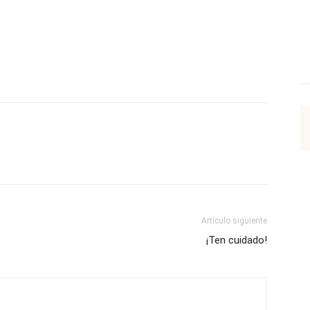
p
Email
Impresión
Copy URL
Artículo siguiente
¡Ten cuidado!