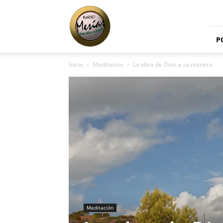
Radio
Mesías
P
Inicio
Meditación
La obra de Dios a su manera
Meditación