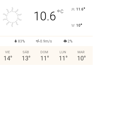
°
11.6
°
C
10.6
°
10
83%
0.9m/s
2%
VIE
SÁB
DOM
LUN
MAR
14
°
13
°
11
°
11
°
10
°