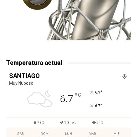
Temperatura actual
SANTIAGO
Muy Nuboso
°
6.9
°
C
6.7
°
6.7
73%
1.8m/s
54%
SÁB
DOM
LUN
MAR
MIÉ