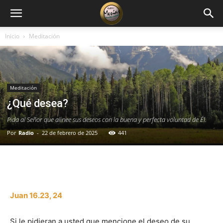
Inicio
Meditación
Meditación
¿Qué desea?
Pida al Señor que alinee sus deseos con la buena y perfecta voluntad de Él.
Por
Radio
-
22 de febrero de 2025
441
Facebook
X
WhatsApp
Email
Juan 16.23, 24
Si le pidieran a usted que mencione el deseo de su