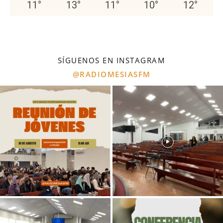
11
°
13
°
11
°
10
°
12
°
SÍGUENOS EN INSTAGRAM
@RADIOMESIASFM