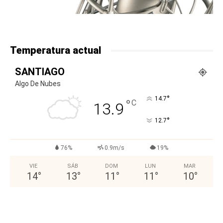
Temperatura actual
SANTIAGO
Algo De Nubes
°
14.7
°
C
13.9
°
12.7
76%
0.9m/s
19%
VIE
SÁB
DOM
LUN
MAR
14
°
13
°
11
°
11
°
10
°