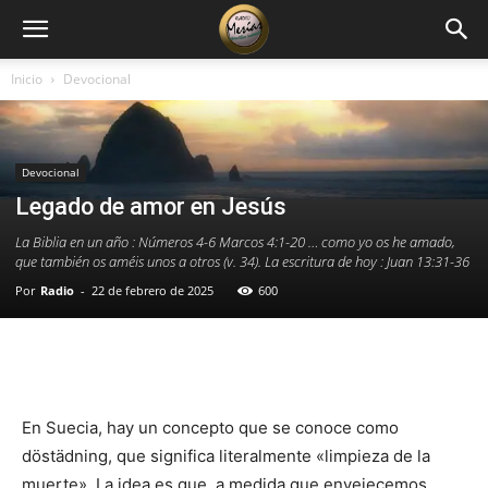
Inicio
Devocional
Devocional
Legado de amor en Jesús
La Biblia en un año : Números 4-6 Marcos 4:1-20 … como yo os he amado,
que también os améis unos a otros (v. 34). La escritura de hoy : Juan 13:31-36
Por
Radio
-
22 de febrero de 2025
600
Facebook
X
WhatsApp
Email
En Suecia, hay un concepto que se conoce como
döstädning, que significa literalmente «limpieza de la
muerte». La idea es que, a medida que envejecemos,