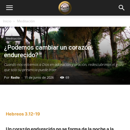
Inicio
Meditación
Meditación
¿Podemos cambiar un corazón
endurecido?
Cuando nos volvemos a Dios en adoración y oración, redescubrimos el gozo
que solo su presencia puede traer.
Por
Radio
-
11 de junio de 2026
69
Facebook
X
WhatsApp
Email
Hebreos 3.12-19
Un corazón endurecido no se forma de la noche a la