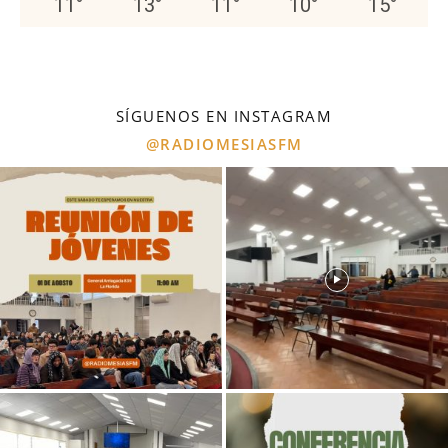
11
°
13
°
11
°
10
°
15
°
SÍGUENOS EN INSTAGRAM
@RADIOMESIASFM