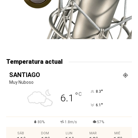
Temperatura actual
SANTIAGO
Muy Nuboso
°
8.3
°
C
6.1
°
6.1
80%
1.8m/s
57%
SÁB
DOM
LUN
MAR
MIÉ