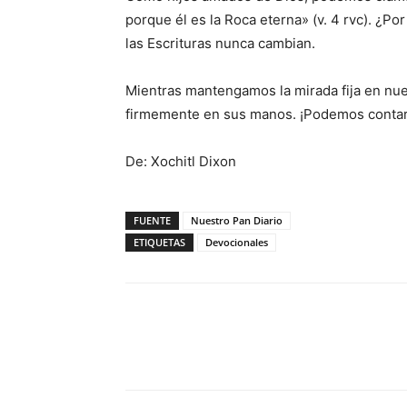
porque él es la Roca eterna» (v. 4 rvc). ¿Po
las Escrituras nunca cambian.
Mientras mantengamos la mirada fija en nues
firmemente en sus manos. ¡Podemos contar 
De: Xochitl Dixon
FUENTE
Nuestro Pan Diario
ETIQUETAS
Devocionales
Facebook
X
WhatsAp