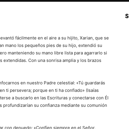
S
p
Email
Impresión
Copy URL
levantó fácilmente en el aire a su hijito, Xarian, que se
ran mano los pequeños pies de su hijo, extendió su
pero manteniendo su mano libre lista para agarrarlo si
as extendidas. Con una sonrisa amplia y los brazos
enfocarnos en nuestro Padre celestial: «Tú guardarás
 ti persevera; porque en ti ha confiado» (Isaías
erse a buscarlo en las Escrituras y conectarse con Él
les profundizarían su confianza mediante su comunión
r con denuedo: «Confíen siempre en el Señor,