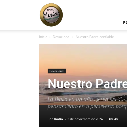
Radio
Mesías
P
Inicio
Devocional
Nuestro Padre confiable
Devocional
Nuestro Padre
La Biblia en un año : Jeremías 30
pensamiento en ti persevera; porque
Por
Radio
-
3 de noviembre de 2024
485