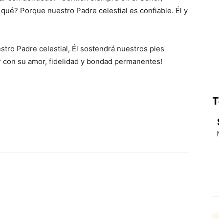
r qué? Porque nuestro Padre celestial es confiable. Él y
tro Padre celestial, Él sostendrá nuestros pies
con su amor, fidelidad y bondad permanentes!
T
p
Email
Impresión
Copy URL