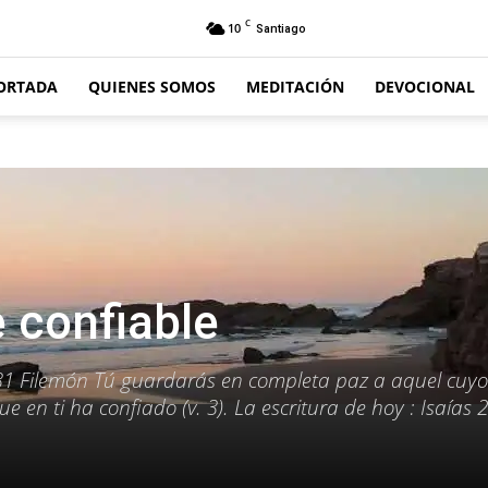
C
10
Santiago
ORTADA
QUIENES SOMOS
MEDITACIÓN
DEVOCIONAL
 confiable
-31 Filemón Tú guardarás en completa paz a aquel cuyo
 en ti ha confiado (v. 3). La escritura de hoy : Isaías 