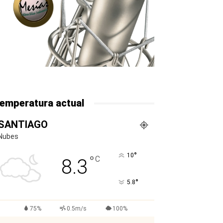
emperatura actual
SANTIAGO
Nubes
°
10
°
C
8.3
°
5.8
75%
0.5m/s
100%