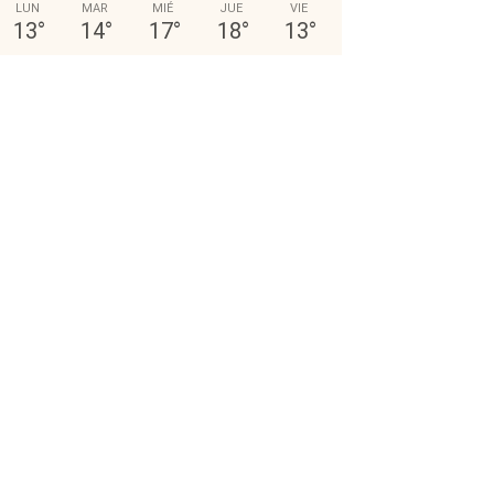
LUN
MAR
MIÉ
JUE
VIE
13
°
14
°
17
°
18
°
13
°