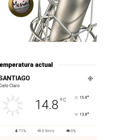
emperatura actual
SANTIAGO
Cielo Claro
°
15.8
°
C
14.8
°
13.8
71%
0.9m/s
0%