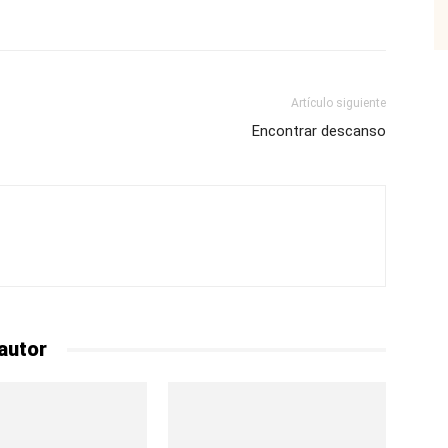
p
Email
Impresión
Copy URL
Artículo siguiente
Encontrar descanso
autor