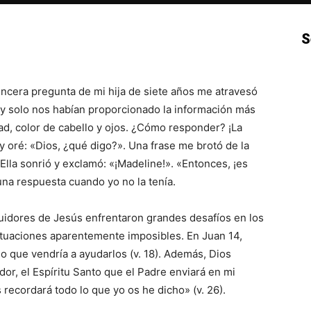
S
p
Email
Impresión
Copy URL
ncera pregunta de mi hija de siete años me atravesó
, y solo nos habían proporcionado la información más
ad, color de cabello y ojos. ¿Cómo responder? ¡La
 oré: «Dios, ¿qué digo?». Una frase me brotó de la
Ella sonrió y exclamó: «¡Madeline!». «Entonces, ¡es
una respuesta cuando yo no la tenía.
guidores de Jesús enfrentaron grandes desafíos en los
ituaciones aparentemente imposibles. En Juan 14,
no que vendría a ayudarlos (v. 18). Además, Dios
or, el Espíritu Santo que el Padre enviará en mi
 recordará todo lo que yo os he dicho» (v. 26).