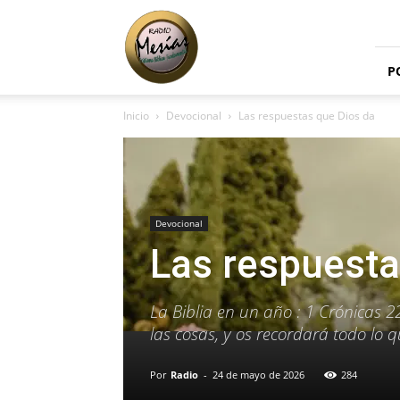
Radio
Mesías
P
Inicio
Devocional
Las respuestas que Dios da
Devocional
Las respuesta
La Biblia en un año : 1 Crónicas 2
las cosas, y os recordará todo lo q
Por
Radio
-
24 de mayo de 2026
284