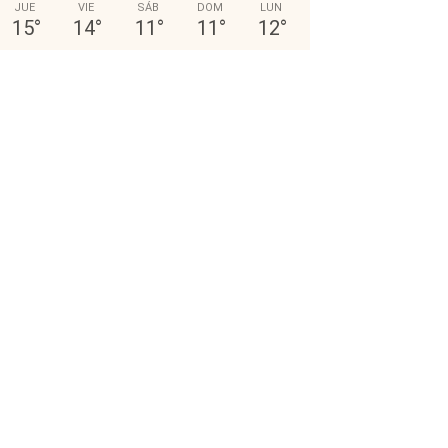
JUE
VIE
SÁB
DOM
LUN
15
°
14
°
11
°
11
°
12
°