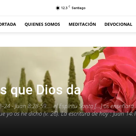
C
12.3
Santiago
ORTADA
QUIENES SOMOS
MEDITACIÓN
DEVOCIONAL
s que Dios da
2–24 - Juan 8:28-59 … el Espíritu Santo […] os enseñará
ue yo os he dicho (v. 26). La escritura de hoy : Juan 14: