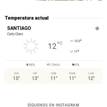
Temperatura actual
SANTIAGO
Cielo Claro
°
12.2
°
C
12
°
11
86%
1.5m/s
0%
JUE
VIE
SÁB
DOM
LUN
15
°
13
°
11
°
11
°
12
°
SÍGUENOS EN INSTAGRAM