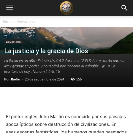
Inicio
Devocional
Devocional
La justicia y la gracia de Dios
La Biblia en un año : Eclesiastés 4-6 2 Corintios 12 El Señor es tardo para la
ira y grande en poder, y no tendrá por inocente al culpable… (v. 3). La
escritura de hoy : Nahum 1:1-8, 15
Por
Radio
-
20 de septiembre de 2024
556
Facebook
X
WhatsApp
Email
El pintor inglés John Martin es conocido por sus paisajes
apocalípticos sobre destrucción de civilizaciones. En
esas escenas fantásticas, los humanos quedan pasmados