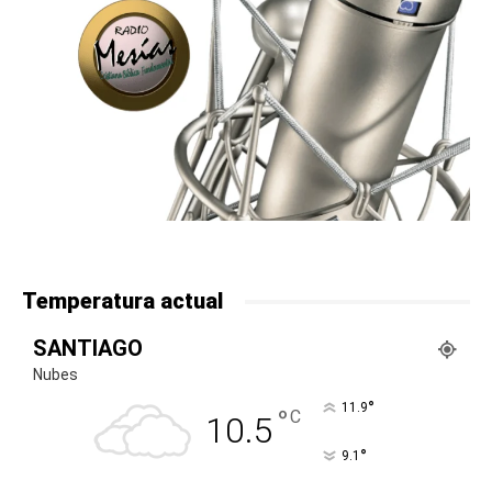
Temperatura actual
SANTIAGO
Nubes
°
11.9
°
C
10.5
°
9.1