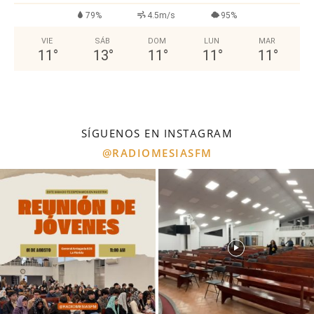
79%
4.5m/s
95%
VIE
SÁB
DOM
LUN
MAR
11
°
13
°
11
°
11
°
11
°
SÍGUENOS EN INSTAGRAM
@RADIOMESIASFM