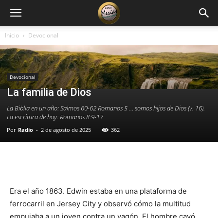
Inicio
Devocional
Devocional
La familia de Dios
La Biblia en un año: Salmos 60-62 Romanos 5 … somos hijos de Dios (v. 16).
La escritura de hoy: Romanos 8:9-17
Por
Radio
-
2 de agosto de 2025
362
Facebook
X
WhatsApp
Email
Era el año 1863. Edwin estaba en una plataforma de
ferrocarril en Jersey City y observó cómo la multitud
empujaba a un joven contra un vagón. El hombre cayó