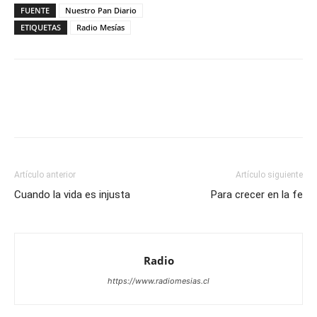
FUENTE
Nuestro Pan Diario
ETIQUETAS
Radio Mesías
Facebook
X
WhatsApp
Email
Artículo anterior
Artículo siguiente
Cuando la vida es injusta
Para crecer en la fe
Radio
https://www.radiomesias.cl