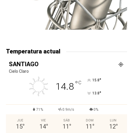
Temperatura actual
SANTIAGO
Cielo Claro
°
15.8
°
C
14.8
°
13.8
71%
0.9m/s
0%
JUE
VIE
SÁB
DOM
LUN
15
°
14
°
11
°
11
°
12
°