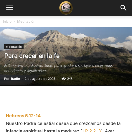
Inicio
Meditación
Meditación
Para crecer en la fe
El Señor envió al Espíritu Santo para ayudar a sus hijos a tener vidas
abundantes y significativas.
Por
Radio
-
2 de agosto de 2025
243
Facebook
X
WhatsApp
Email
Hebreos 5.12-14
Nuestro Padre celestial desea que crezcamos desde la
infancia espiritual hasta la madurez (
1 P 2.2, 3
). Ayer