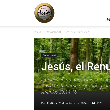
Radio
Mesías
P
Inicio
Devocional
Jesús, el Renuevo
Devocional
Jesús, el Ren
La Biblia en un año : Isaías 62-64
David un Renuevo de justicia, y hará 
Jeremías 33:14-16
Por
Radio
-
21 de octubre de 2024
1125