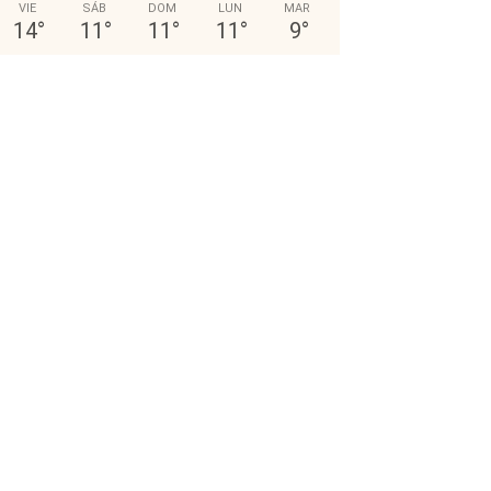
VIE
SÁB
DOM
LUN
MAR
14
°
11
°
11
°
11
°
9
°