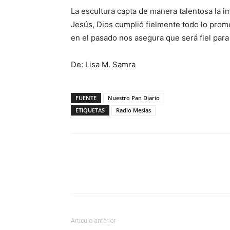
La escultura capta de manera talentosa la im
Jesús, Dios cumplió fielmente todo lo prom
en el pasado nos asegura que será fiel para
De: Lisa M. Samra
FUENTE
Nuestro Pan Diario
ETIQUETAS
Radio Mesías
Facebook
X
WhatsAp
Artículo anterior