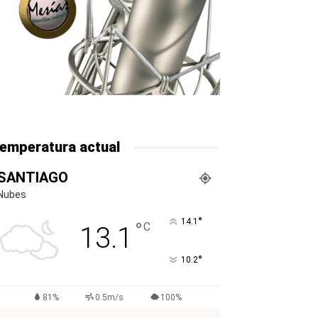
emperatura actual
SANTIAGO
Nubes
°
14.1
°
C
13.1
°
10.2
81%
0.5m/s
100%