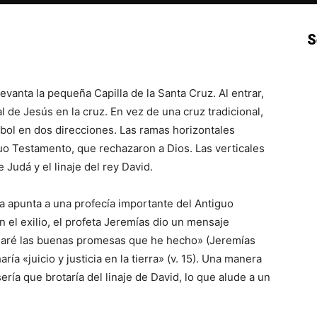
S
p
Email
Impresión
Copy URL
vanta la pequeña Capilla de la Santa Cruz. Al entrar,
 de Jesús en la cruz. En vez de una cruz tradicional,
rbol en dos direcciones. Las ramas horizontales
iguo Testamento, que rechazaron a Dios. Las verticales
e Judá y el linaje del rey David.
va apunta a una profecía importante del Antiguo
 el exilio, el profeta Jeremías dio un mensaje
maré las buenas promesas que he hecho» (Jeremías
a «juicio y justicia en la tierra» (v. 15). Una manera
ería que brotaría del linaje de David, lo que alude a un