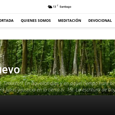
C
13
Santiago
ORTADA
QUIENES SOMOS
MEDITACIÓN
DEVOCIONAL
uevo
 1 Timoteo 1 En aquellos días y en aquel tiempo haré br
juicio y justicia en la tierra (v. 15). La escritura de hoy