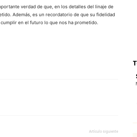
portante verdad de que, en los detalles del linaje de
etido. Además, es un recordatorio de que su fidelidad
 cumplir en el futuro lo que nos ha prometido.
T
p
Email
Impresión
Copy URL
Artículo siguiente