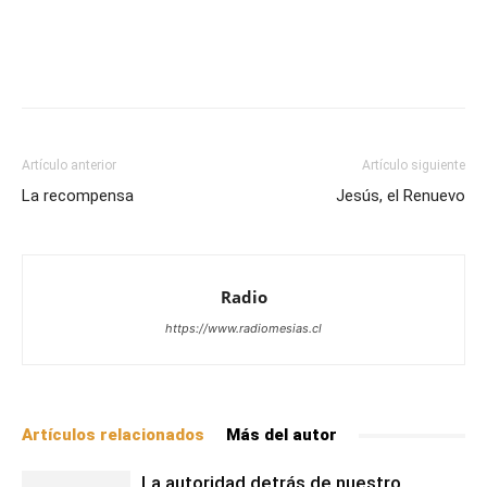
Facebook
X
WhatsApp
Email
Artículo anterior
Artículo siguiente
La recompensa
Jesús, el Renuevo
Radio
https://www.radiomesias.cl
Artículos relacionados
Más del autor
La autoridad detrás de nuestro