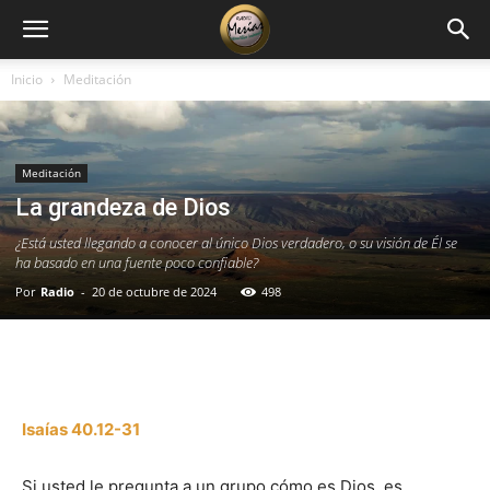
Inicio
Meditación
Meditación
La grandeza de Dios
¿Está usted llegando a conocer al único Dios verdadero, o su visión de Él se
ha basado en una fuente poco confiable?
Por
Radio
-
20 de octubre de 2024
498
Facebook
X
WhatsApp
Email
Isaías 40.12-31
Si usted le pregunta a un grupo cómo es Dios, es