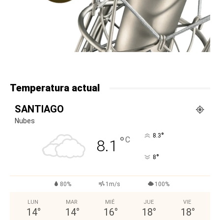
Temperatura actual
SANTIAGO
Nubes
°
8.3
°
C
8.1
°
8
80%
1m/s
100%
LUN
MAR
MIÉ
JUE
VIE
14
°
14
°
16
°
18
°
18
°