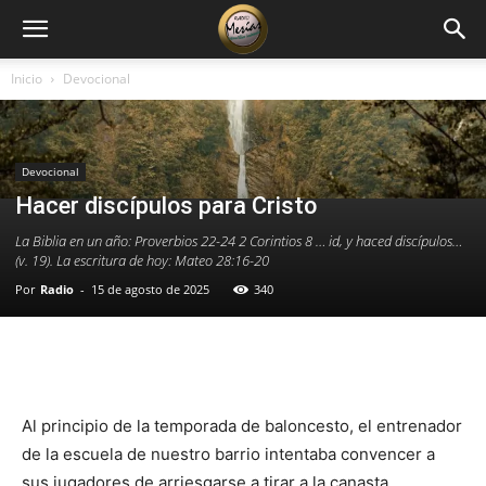
Inicio
Devocional
Devocional
Hacer discípulos para Cristo
La Biblia en un año: Proverbios 22-24 2 Corintios 8 … id, y haced discípulos…
(v. 19). La escritura de hoy: Mateo 28:16-20
Por
Radio
-
15 de agosto de 2025
340
Facebook
X
WhatsApp
Email
Al principio de la temporada de baloncesto, el entrenador
de la escuela de nuestro barrio intentaba convencer a
sus jugadores de arriesgarse a tirar a la canasta.