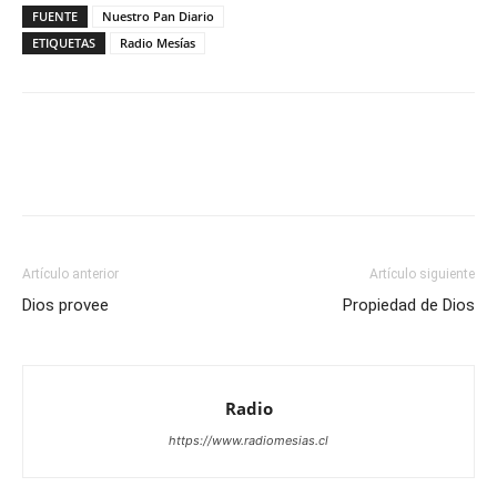
FUENTE
Nuestro Pan Diario
ETIQUETAS
Radio Mesías
Facebook
X
WhatsApp
Email
Artículo anterior
Artículo siguiente
Dios provee
Propiedad de Dios
Radio
https://www.radiomesias.cl