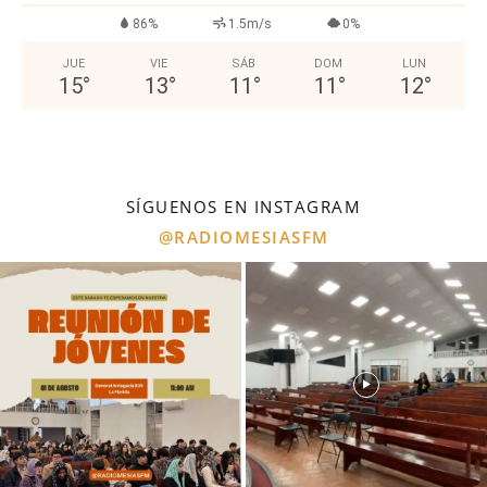
86%
1.5m/s
0%
JUE
VIE
SÁB
DOM
LUN
15
°
13
°
11
°
11
°
12
°
SÍGUENOS EN INSTAGRAM
@RADIOMESIASFM