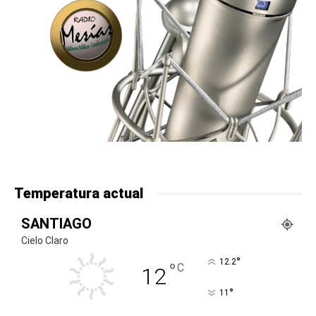
Temperatura actual
SANTIAGO
Cielo Claro
°
12.2
°
C
12
°
11