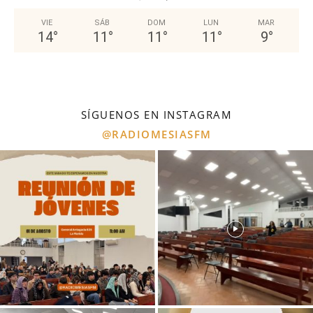
VIE
SÁB
DOM
LUN
MAR
14
°
11
°
11
°
11
°
9
°
SÍGUENOS EN INSTAGRAM
@RADIOMESIASFM