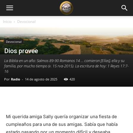
Inicio
Devocional
Devocional
Dios provee
La Biblia en un año: Salmos 89-90 Romanos 14 … comieron [Elías], ella y su
familia, por mucho tiempo (v. 15 rva-2015). La escritura de hoy: 1 Reyes 17:7-
16
Por
Radio
-
14 de agosto de 2025
420
Facebook
X
WhatsApp
Email
Mi querida amiga Sally quería organizar una fiesta de
cumpleaños para una de sus amigas. Sabía que había
estado pasando por un momento difícil y deseaba