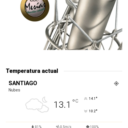
Temperatura actual
SANTIAGO
Nubes
°
14.1
°
C
13.1
°
10.2
81%
0.5m/s
100%