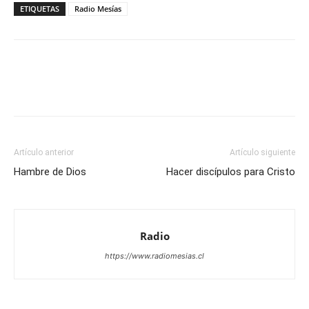
ETIQUETAS
Radio Mesías
Facebook
X
WhatsApp
Email
Artículo anterior
Artículo siguiente
Hambre de Dios
Hacer discípulos para Cristo
Radio
https://www.radiomesias.cl