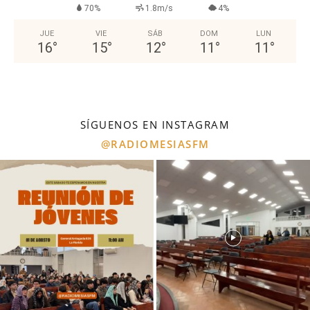
70%
1.8m/s
4%
JUE
VIE
SÁB
DOM
LUN
16
°
15
°
12
°
11
°
11
°
SÍGUENOS EN INSTAGRAM
@RADIOMESIASFM