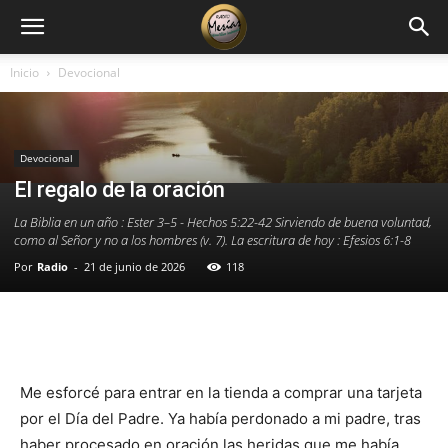
Inicio
Devocional
Devocional
El regalo de la oración
La Biblia en un año : Ester 3–5 - Hechos 5:22-42 Sirviendo de buena voluntad,
como al Señor y no a los hombres (v. 7). La escritura de hoy : Efesios 6:1-8
Por
Radio
-
21 de junio de 2026
118
Facebook
X
WhatsApp
Email
Me esforcé para entrar en la tienda a comprar una tarjeta
por el Día del Padre. Ya había perdonado a mi padre, tras
haber procesado en oración las heridas que me había