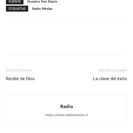
FUENTE
Nuestro Pan Diario
ETIQUETAS
Radio Mesías
Facebook
X
WhatsApp
Email
Artículo anterior
Artículo siguiente
Recibir de Dios
La clave del éxito
Radio
https://www.radiomesias.cl