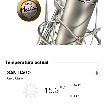
Temperatura actual
SANTIAGO
Cielo Claro
°
16.1
°
C
15.3
°
14.4