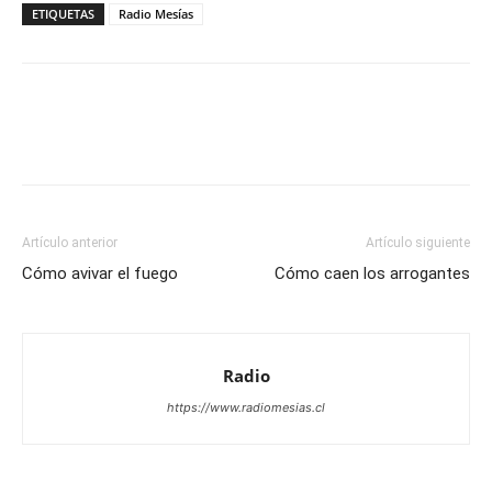
ETIQUETAS
Radio Mesías
Facebook
X
WhatsApp
Email
Artículo anterior
Artículo siguiente
Cómo avivar el fuego
Cómo caen los arrogantes
Radio
https://www.radiomesias.cl