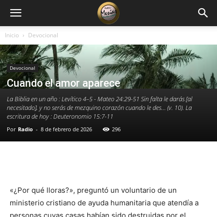
Inicio
Devocional
Devocional
Cuando el amor aparece
La Biblia en un año : Levítico 4–5 - Mateo 24:29-51 Sin falta le darás [al
necesitado], y no serás de mezquino corazón cuando le des… (v. 10). La
escritura de hoy : Deuteronomio 15:7-11
Por
Radio
-
8 de febrero de 2026
296
Facebook
X
WhatsApp
Email
«¿Por qué lloras?», preguntó un voluntario de un
ministerio cristiano de ayuda humanitaria que atendía a
personas cuyas casas habían sido destruidas por el