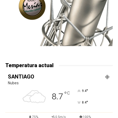
Temperatura actual
SANTIAGO
Nubes
°
9.4
°
C
8.7
°
8.4
75%
0.5m/s
100%