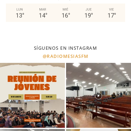
LUN
MAR
MIÉ
JUE
VIE
13
°
14
°
16
°
19
°
17
°
SÍGUENOS EN INSTAGRAM
@RADIOMESIASFM