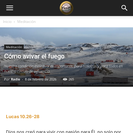
Inicio
Meditación
Meditación
Cómo avivar el fuego
Nuestra condición espiritual es importante, para nosotros y para todos en
nuestro círculo de influencia.
Por
Radio
-
8 de febrero de 2026
265
Facebook
X
WhatsApp
Email
Lucas 10.26-28
Dios nos creó para vivir con pasión para Él, no solo por