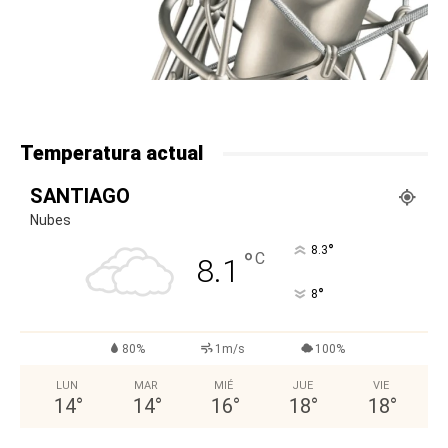
Temperatura actual
SANTIAGO
Nubes
°
8.3
°
C
8.1
°
8
80%
1m/s
100%
LUN
MAR
MIÉ
JUE
VIE
14
°
14
°
16
°
18
°
18
°