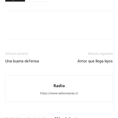
Facebook
X
WhatsApp
Email
Artículo anterior
Artículo siguiente
Una buena defensa
Amor que llega lejos
Radio
https://www.radiomesias.cl