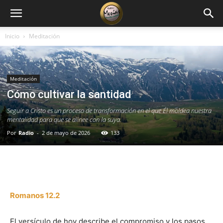
Inicio
Meditación
Meditación
Cómo cultivar la santidad
Seguir a Cristo es un proceso de transformación en el que Él moldea nuestra
mentalidad para que se alinee con la suya.
Por
Radio
-
2 de mayo de 2026
133
Facebook
X
WhatsApp
Email
Romanos 12.2
El versículo de hoy describe el compromiso y los pasos