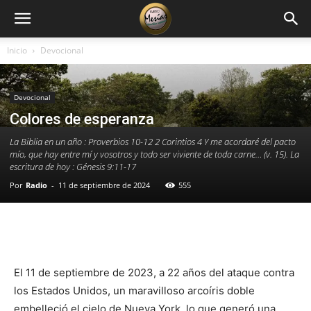
Inicio
Devocional
Devocional
Colores de esperanza
La Biblia en un año : Proverbios 10-12 2 Corintios 4 Y me acordaré del pacto
mío, que hay entre mí y vosotros y todo ser viviente de toda carne… (v. 15). La
escritura de hoy : Génesis 9:11-17
Por
Radio
-
11 de septiembre de 2024
555
Facebook
X
WhatsApp
Email
El 11 de septiembre de 2023, a 22 años del ataque contra
los Estados Unidos, un maravilloso arcoíris doble
embelleció el cielo de Nueva York, lo que generó una