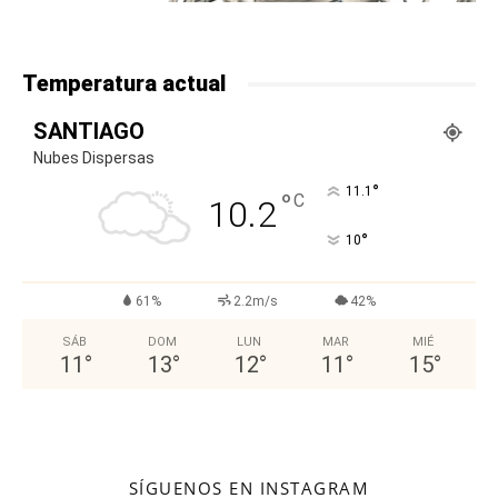
Temperatura actual
SANTIAGO
Nubes Dispersas
°
11.1
°
C
10.2
°
10
61%
2.2m/s
42%
SÁB
DOM
LUN
MAR
MIÉ
11
°
13
°
12
°
11
°
15
°
SÍGUENOS EN INSTAGRAM