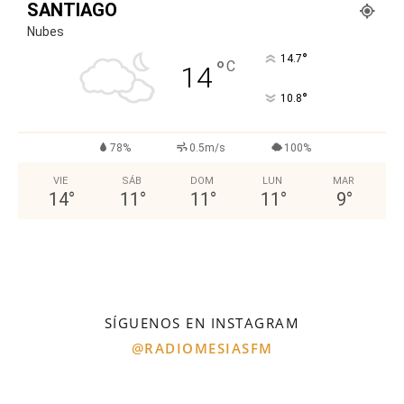
SANTIAGO
Nubes
°
14.7
°
C
14
°
10.8
78%
0.5m/s
100%
VIE
SÁB
DOM
LUN
MAR
14
°
11
°
11
°
11
°
9
°
SÍGUENOS EN INSTAGRAM
@RADIOMESIASFM