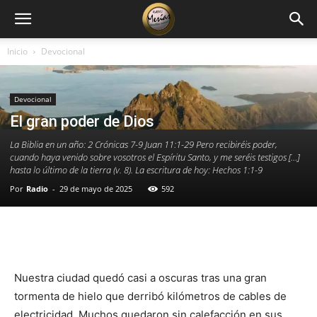
Inicio
Devocional
Devocional
El gran poder de Dios
La Biblia en un año: 2 Crónicas 7-9 Juan 11:1-29 Pero recibiréis poder,
cuando haya venido sobre vosotros el Espíritu Santo, y me seréis testigos […]
hasta lo último de la tierra (v. 8). La escritura de hoy: Hechos 1:1-9
Por
Radio
-
29 de mayo de 2025
592
Facebook
X
WhatsApp
Email
Nuestra ciudad quedó casi a oscuras tras una gran
tormenta de hielo que derribó kilómetros de cables de
electricidad. Muchos quedaron sin calefacción en sus