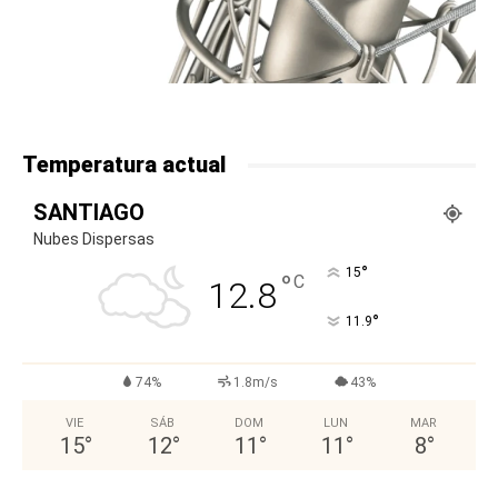
Temperatura actual
SANTIAGO
Nubes Dispersas
°
15
°
C
12.8
°
11.9
74%
1.8m/s
43%
VIE
SÁB
DOM
LUN
MAR
15
°
12
°
11
°
11
°
8
°