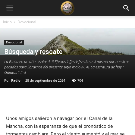
Inicio
Devocional
Devocional
Búsqueda y rescate
La Biblia en un año : Isaías 5-6 Efesios 1 [Jesús] se dio a sí mismo por nuestros
pecados para librarnos del presente siglo malo (v. 4). La escritura de hoy :
Gálatas 1:1-5
Por
Radio
-
28 de septiembre de 2024
704
Facebook
X
WhatsApp
Email
Unos amigos salieron a navegar por el Canal de la
Mancha, con la esperanza de que el pronóstico de
tormentas cambiara. Pero el viento aumentó y el mar se