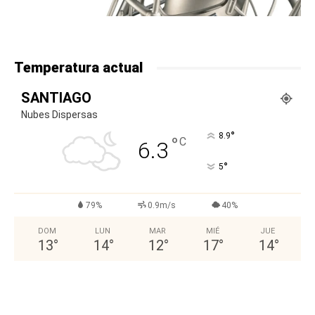
Temperatura actual
SANTIAGO
Nubes Dispersas
°
8.9
°
C
6.3
°
5
79%
0.9m/s
40%
DOM
LUN
MAR
MIÉ
JUE
13
°
14
°
12
°
17
°
14
°