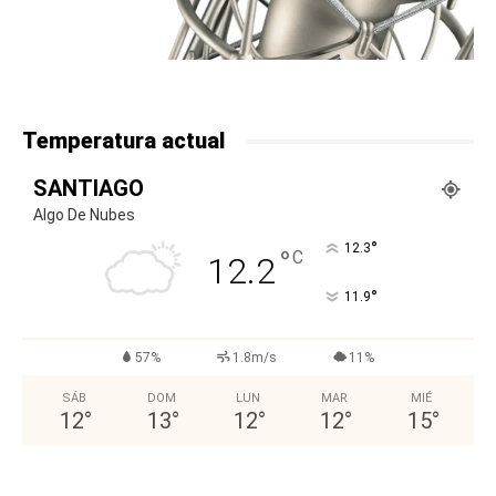
Temperatura actual
SANTIAGO
Algo De Nubes
°
12.3
°
C
12.2
°
11.9
57%
1.8m/s
11%
SÁB
DOM
LUN
MAR
MIÉ
12
°
13
°
12
°
12
°
15
°