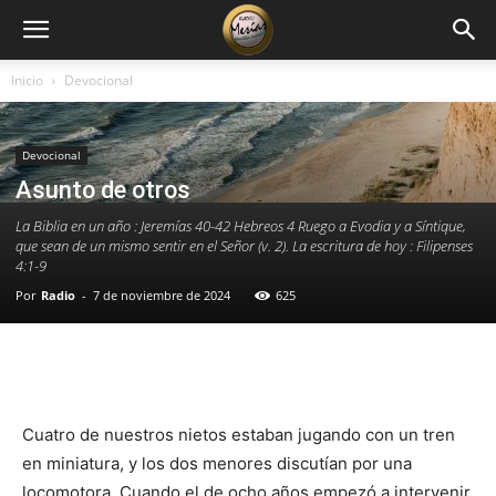
Inicio
Devocional
Devocional
Asunto de otros
La Biblia en un año : Jeremías 40-42 Hebreos 4 Ruego a Evodia y a Síntique,
que sean de un mismo sentir en el Señor (v. 2). La escritura de hoy : Filipenses
4:1-9
Por
Radio
-
7 de noviembre de 2024
625
Facebook
X
WhatsApp
Email
Cuatro de nuestros nietos estaban jugando con un tren
en miniatura, y los dos menores discutían por una
locomotora. Cuando el de ocho años empezó a intervenir,