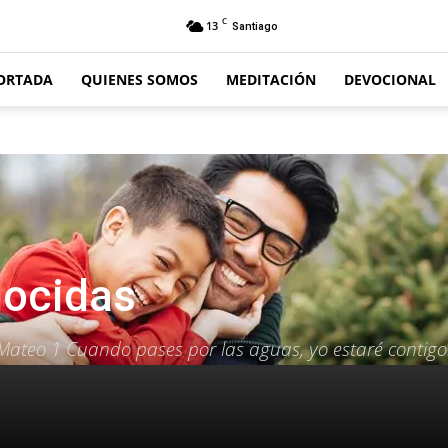
C
13
Santiago
ORTADA
QUIENES SOMOS
MEDITACIÓN
DEVOCIONAL
ocidas
Mateo 1 Cuando pases por las aguas, yo estaré contigo…