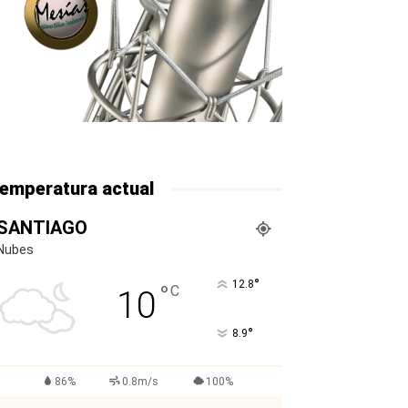
emperatura actual
SANTIAGO
Nubes
°
12.8
°
C
10
°
8.9
86%
0.8m/s
100%