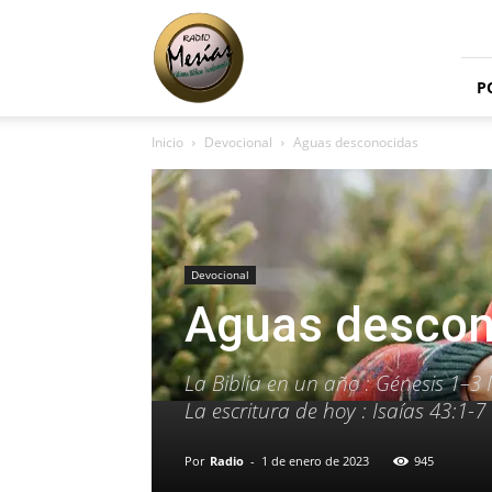
Radio
Mesías
P
Inicio
Devocional
Aguas desconocidas
Devocional
Aguas descon
La Biblia en un año : Génesis 1–3 
La escritura de hoy : Isaías 43:1-7
Por
Radio
-
1 de enero de 2023
945