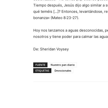
Tiempo después, Jesús dijo algo similar a 
qué teméis […]? Entonces, levantándose, rep
bonanza» (Mateo 8:23-27).
Hoy nos lanzamos a aguas desconocidas, pe
nosotros y tiene poder para calmar las agua
De: Sheridan Voysey
FUENTE
Nuestro pan diario
ETIQUETAS
Devocionales
Facebook
X
WhatsAp