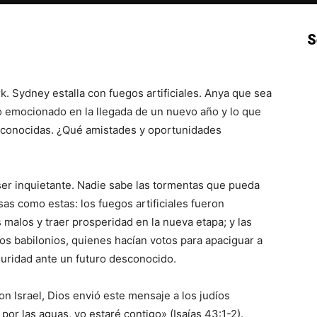
S
p
Email
Impresión
Copy URL
. Sydney estalla con fuegos artificiales. Anya que sea
go emocionado en la llegada de un nuevo año y lo que
sconocidas. ¿Qué amistades y oportunidades
er inquietante. Nadie sabe las tormentas que pueda
as como estas: los fuegos artificiales fueron
 malos y traer prosperidad en la nueva etapa; y las
s babilonios, quienes hacían votos para apaciguar a
guridad ante un futuro desconocido.
 Israel, Dios envió este mensaje a los judíos
or las aguas, yo estaré contigo» (Isaías 43:1-2).