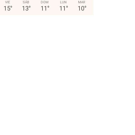
VIE
SÁB
DOM
LUN
MAR
15
°
13
°
11
°
11
°
10
°