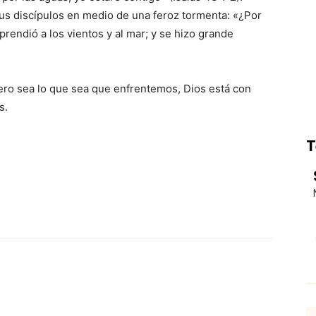
sus discípulos en medio de una feroz tormenta: «¿Por
rendió a los vientos y al mar; y se hizo grande
ro sea lo que sea que enfrentemos, Dios está con
s.
T
p
Email
Impresión
Copy URL