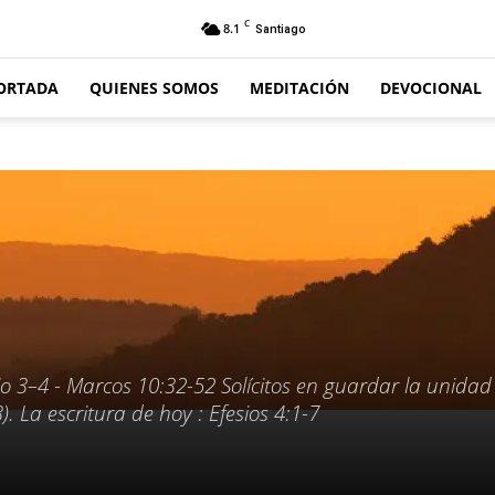
C
8.1
Santiago
ORTADA
QUIENES SOMOS
MEDITACIÓN
DEVOCIONAL
o 3–4 - Marcos 10:32-52 Solícitos en guardar la unidad
3). La escritura de hoy : Efesios 4:1-7