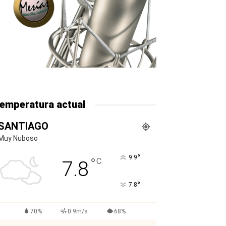
emperatura actual
SANTIAGO
Muy Nuboso
°
9.9
°
C
7.8
°
7.8
70%
0.9m/s
68%