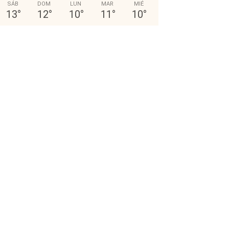
SÁB
DOM
LUN
MAR
MIÉ
13
°
12
°
10
°
11
°
10
°