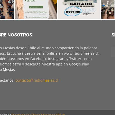
BRE NOSOTROS
S
o Mesías desde Chile al mundo compartiendo la palabra
ios. Escucha nuestra señal online en www.radiomesias.cl,
ién búscanos en Facebook, Instagram y Twitter como
iomesiasfm y descarga nuestra app en Google Play
o Mesías
áctanos:
contacto@radiomesias.cl
rvados /
Diseñado por Olivos Munizaga SPA ®