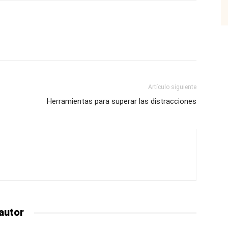
p
Email
Impresión
Copy URL
Artículo siguiente
Herramientas para superar las distracciones
autor