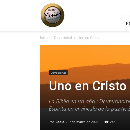
Radio
Mesías
P
Inicio
Devocional
Uno en Cristo
Devocional
Uno en Cristo
La Biblia en un año : Deuteronomi
Espíritu en el vínculo de la paz (v. 
Por
Radio
-
7 de marzo de 2026
243