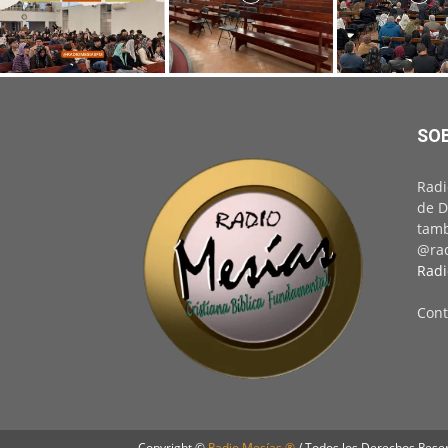
SO
Radi
de D
tamb
@rad
Radi
Cont
Copyright ©
Radio Mesías ®
/ Todos los Derechos Rese