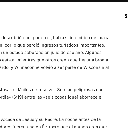
S
p
Email
Impresión
Copy URL
descubrió que, por error, había sido omitido del mapa
n, por lo que perdió ingresos turísticos importantes.
en un estado soberano en julio de ese año. Algunos
 estatal, mientras que otros creen que fue una broma.
erdo, y Winneconne volvió a ser parte de Wisconsin al
tosas ni fáciles de resolver. Son tan peligrosas que
dia» (6:19) entre las «seis cosas [que] aborrece el
vocada de Jesús y su Padre. La noche antes de la
idores fueran uno en Él: «para que el mundo crea que