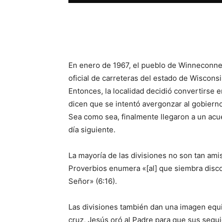
Facebook
X
WhatsAp
En enero de 1967, el pueblo de Winneconne 
oficial de carreteras del estado de Wisconsi
Entonces, la localidad decidió convertirse 
dicen que se intentó avergonzar al gobierno
Sea como sea, finalmente llegaron a un acu
día siguiente.
La mayoría de las divisiones no son tan amis
Proverbios enumera «[al] que siembra discor
Señor» (6:16).
Las divisiones también dan una imagen equi
cruz, Jesús oró al Padre para que sus segu