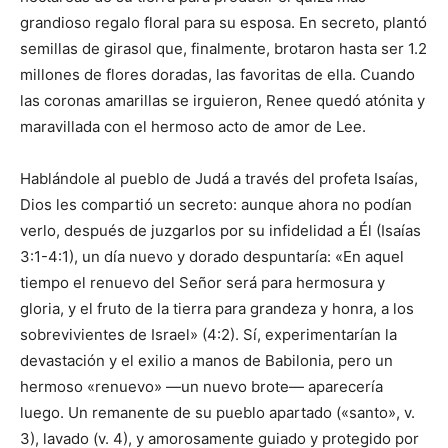
grandioso regalo floral para su esposa. En secreto, plantó
semillas de girasol que, finalmente, brotaron hasta ser 1.2
millones de flores doradas, las favoritas de ella. Cuando
las coronas amarillas se irguieron, Renee quedó atónita y
maravillada con el hermoso acto de amor de Lee.
Hablándole al pueblo de Judá a través del profeta Isaías,
Dios les compartió un secreto: aunque ahora no podían
verlo, después de juzgarlos por su infidelidad a Él (Isaías
3:1-4:1), un día nuevo y dorado despuntaría: «En aquel
tiempo el renuevo del Señor será para hermosura y
gloria, y el fruto de la tierra para grandeza y honra, a los
sobrevivientes de Israel» (4:2). Sí, experimentarían la
devastación y el exilio a manos de Babilonia, pero un
hermoso «renuevo» —un nuevo brote— aparecería
luego. Un remanente de su pueblo apartado («santo», v.
3), lavado (v. 4), y amorosamente guiado y protegido por