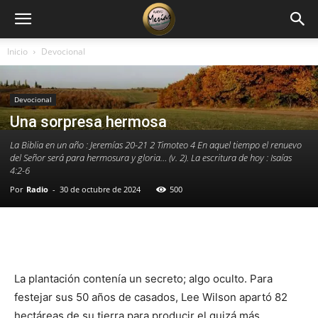
Inicio
Devocional
Devocional
Una sorpresa hermosa
La Biblia en un año : Jeremías 20-21 2 Timoteo 4 En aquel tiempo el renuevo
del Señor será para hermosura y gloria… (v. 2). La escritura de hoy : Isaías
4:2-6
Por
Radio
-
30 de octubre de 2024
500
Facebook
X
WhatsApp
Email
La plantación contenía un secreto; algo oculto. Para
festejar sus 50 años de casados, Lee Wilson apartó 82
hectáreas de su tierra para producir el quizá más