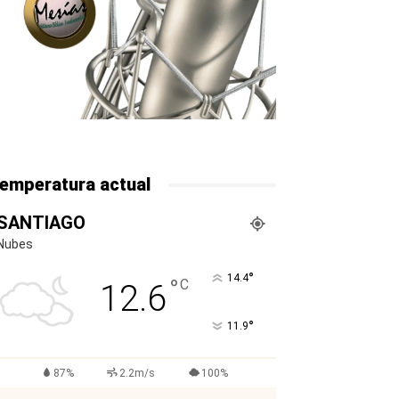
emperatura actual
SANTIAGO
Nubes
°
14.4
°
C
12.6
°
11.9
87%
2.2m/s
100%