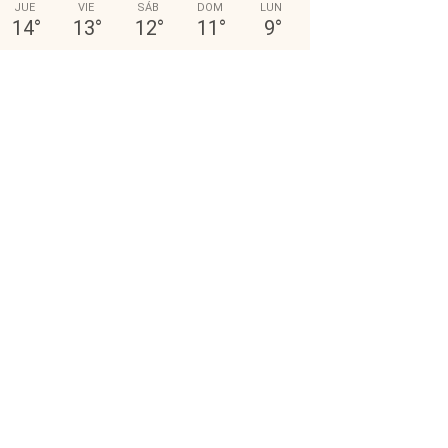
JUE
VIE
SÁB
DOM
LUN
14
°
13
°
12
°
11
°
9
°