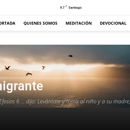
C
9.7
Santiago
ORTADA
QUIENES SOMOS
MEDITACIÓN
DEVOCIONAL
igrante
 Efesios 6 … dijo: Levántate y toma al niño y a su madre