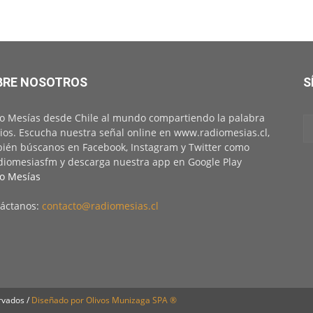
BRE NOSOTROS
S
o Mesías desde Chile al mundo compartiendo la palabra
ios. Escucha nuestra señal online en www.radiomesias.cl,
ién búscanos en Facebook, Instagram y Twitter como
iomesiasfm y descarga nuestra app en Google Play
o Mesías
áctanos:
contacto@radiomesias.cl
rvados /
Diseñado por Olivos Munizaga SPA ®