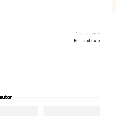
p
Email
Impresión
Copy URL
Artículo siguiente
Buscar el fruto
autor