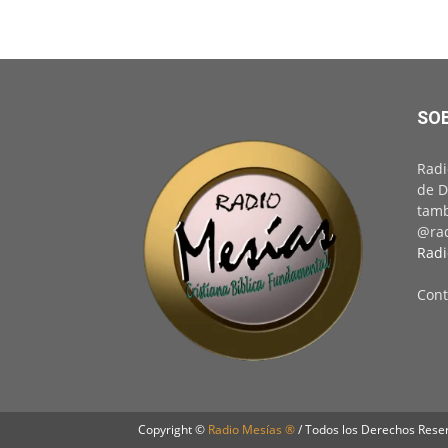
SO
Radi
de D
tamb
@rad
Radi
Cont
Copyright ©
Radio Mesías ®
/ Todos los Derechos Rese