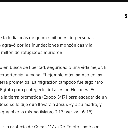
S
p
Email
Impresión
Copy URL
de la India, más de quince millones de personas
se agravó por las inundaciones monzónicas y la
millón de refugiados murieron.
o en busca de libertad, seguridad o una vida mejor. El
a experiencia humana. El ejemplo más famoso en las
tierra prometida. La migración tampoco fue algo raro
Egipto para protegerlo del asesino Herodes. Es
 a la tierra prometida (Éxodo 3:17) para escapar de un
osé se le dijo que llevara a Jesús «y a su madre, y
 que hizo lo mismo (Mateo 2:13; ver vv. 16-18).
r la profecía de Oseas 11:1: «De Egipto llamé a mi