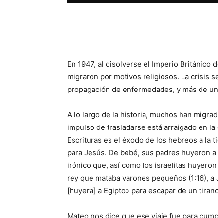
Facebook
X
WhatsAp
En 1947, al disolverse el Imperio Británico 
migraron por motivos religiosos. La crisis 
propagación de enfermedades, y más de un 
A lo largo de la historia, muchos han migrad
impulso de trasladarse está arraigado en l
Escrituras es el éxodo de los hebreos a la 
para Jesús. De bebé, sus padres huyeron a 
irónico que, así como los israelitas huyeron
rey que mataba varones pequeños (1:16), a J
[huyera] a Egipto» para escapar de un tirano
Mateo nos dice que ese viaje fue para cumpli