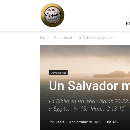
Radio
Mesías
P
Inicio
Devocional
Un Salvador migrante
Devocional
Un Salvador m
La Biblia en un año : Isaías 20-22
a Egipto… (v. 13). Mateo 2:13-15
Por
Radio
-
4 de octubre de 2025
426