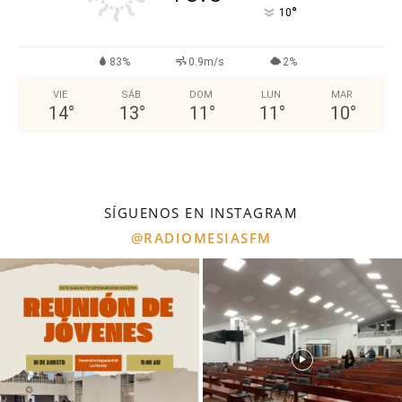
°
10
83%
0.9m/s
2%
VIE
SÁB
DOM
LUN
MAR
14
°
13
°
11
°
11
°
10
°
SÍGUENOS EN INSTAGRAM
@RADIOMESIASFM