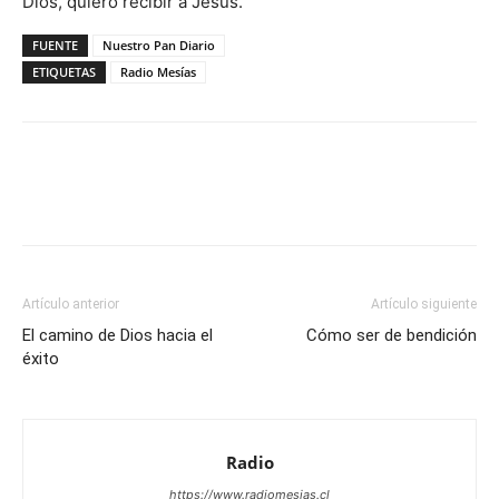
Dios, quiero recibir a Jesús.
FUENTE
Nuestro Pan Diario
ETIQUETAS
Radio Mesías
Facebook
X
WhatsApp
Email
Artículo anterior
Artículo siguiente
El camino de Dios hacia el
Cómo ser de bendición
éxito
Radio
https://www.radiomesias.cl