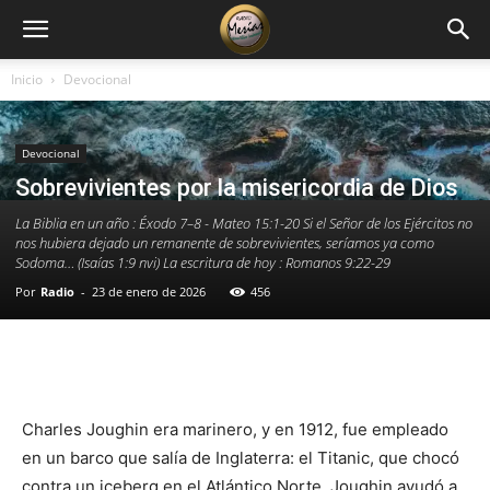
Inicio
Devocional
Devocional
Sobrevivientes por la misericordia de Dios
La Biblia en un año : Éxodo 7–8 - Mateo 15:1-20 Si el Señor de los Ejércitos no
nos hubiera dejado un remanente de sobrevivientes, seríamos ya como
Sodoma… (Isaías 1:9 nvi) La escritura de hoy : Romanos 9:22-29
Por
Radio
-
23 de enero de 2026
456
Facebook
X
WhatsApp
Email
Charles Joughin era marinero, y en 1912, fue empleado
en un barco que salía de Inglaterra: el Titanic, que chocó
contra un iceberg en el Atlántico Norte. Joughin ayudó a