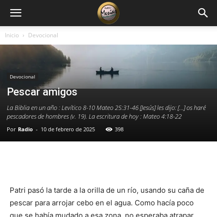
Inicio
Devocional
Devocional
Pescar amigos
La Biblia en un año : Levítico 8-10 Mateo 25:31-46 [Jesús] les dijo: […] os haré
pescadores de hombres (v. 19). La escritura de hoy : Mateo 4:18-22
Por
Radio
-
10 de febrero de 2025
398
Facebook
X
WhatsApp
Email
Patri pasó la tarde a la orilla de un río, usando su caña de
pescar para arrojar cebo en el agua. Como hacía poco
que se había mudado a esa zona, no esperaba atrapar