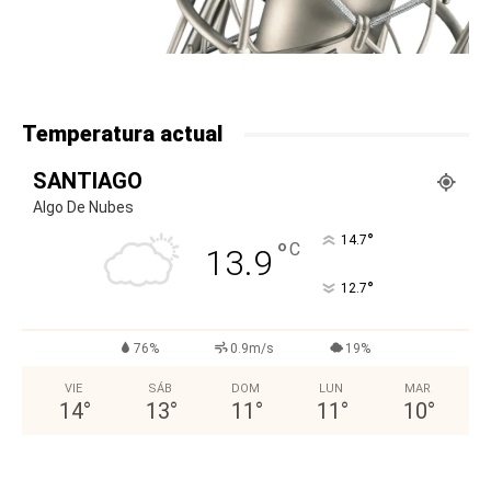
Temperatura actual
SANTIAGO
Algo De Nubes
°
14.7
°
C
13.9
°
12.7
76%
0.9m/s
19%
VIE
SÁB
DOM
LUN
MAR
14
°
13
°
11
°
11
°
10
°