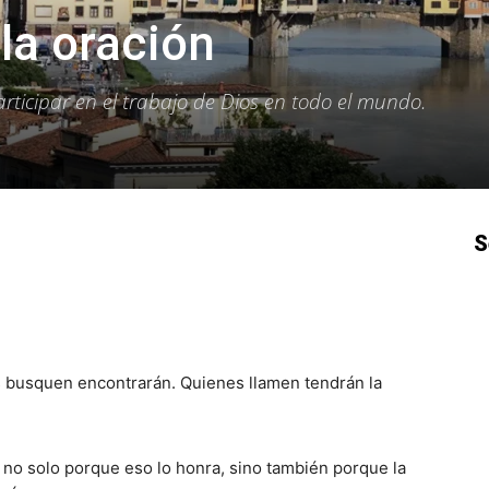
la oración
rticipar en el trabajo de Dios en todo el mundo.
S
p
Email
Impresión
Copy URL
s busquen encontrarán. Quienes llamen tendrán la
 no solo porque eso lo honra, sino también porque la