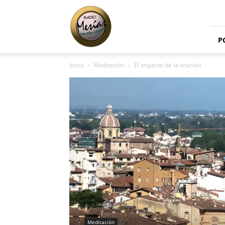
Radio
Mesías
P
Inicio
Meditación
El impacto de la oración
Meditación