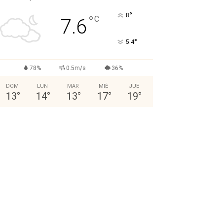
°
8
°
C
7.6
°
5.4
78%
0.5m/s
36%
DOM
LUN
MAR
MIÉ
JUE
13
°
14
°
13
°
17
°
19
°