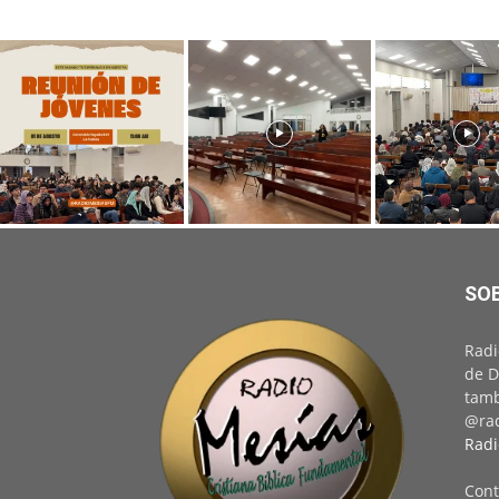
SO
Radi
de D
tamb
@rad
Radi
Cont