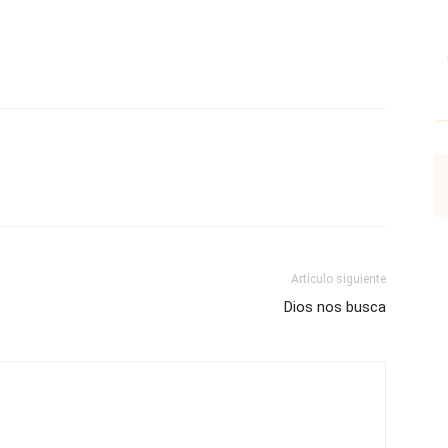
p
Email
Impresión
Copy URL
Artículo siguiente
Dios nos busca