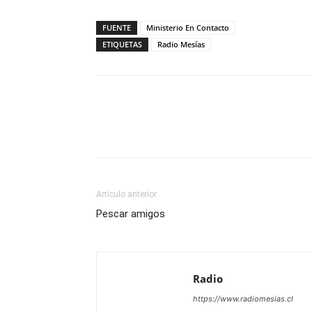
FUENTE
Ministerio En Contacto
ETIQUETAS
Radio Mesías
Facebook
X
WhatsAp
Artículo anterior
Pescar amigos
Radio
https://www.radiomesias.cl