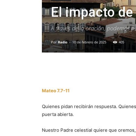
El impacto de 
A través de la oración, podemos pa
Por
Radio
-
10 de febrero de 2025
405
Facebook
X
WhatsAp
Mateo 7.7-11
Quienes pidan recibirán respuesta. Quiene
puerta abierta.
Nuestro Padre celestial quiere que oremos,