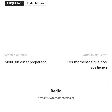
ETIQUETAS
Radio Mesías
Facebook
X
WhatsApp
Email
Artículo anterior
Artículo siguiente
Morir sin estar preparado
Los momentos que nos
sostienen
Radio
https://www.radiomesias.cl