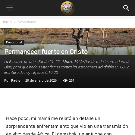
Inicio
Devocional
Devocional
Permanecer fuerte en Cristo
La Biblia en un año : Éxodo 21–22 - Mateo 19 Vestíos de toda la armadura de
Dios, para que podáis estar firmes contra las asechanzas del diablo (v. 11) La
escritura de hoy : Efesios 6:10-20
Por
Radio
-
29 de enero de 2026
251
Facebook
X
WhatsApp
Email
Hace poco, mi mamá me relató en detalle un
sorprendente enfrentamiento que vio en una transmisión
en vivo desde África. El gemsbok, un antílope con