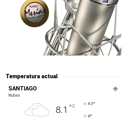
Temperatura actual
SANTIAGO
Nubes
°
8.3
°
C
8.1
°
8