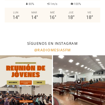
80%
1m/s
100%
LUN
MAR
MIÉ
JUE
VIE
14
°
14
°
16
°
18
°
18
°
SÍGUENOS EN INSTAGRAM
@RADIOMESIASFM