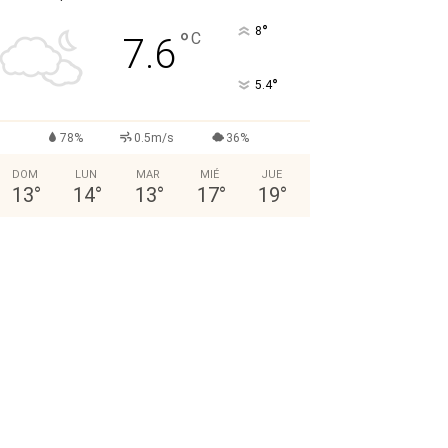
°
8
°
C
7.6
°
5.4
78%
0.5m/s
36%
DOM
LUN
MAR
MIÉ
JUE
13
°
14
°
13
°
17
°
19
°