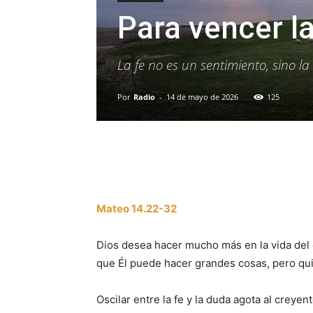
Para vencer l
La fe no es un sentimiento, sino l
Por
Radio
-
14 de mayo de 2026
125
Facebook
X
WhatsAp
Mateo 14.22-32
Dios desea hacer mucho más en la vida del
que Él puede hacer grandes cosas, pero q
Oscilar entre la fe y la duda agota al crey