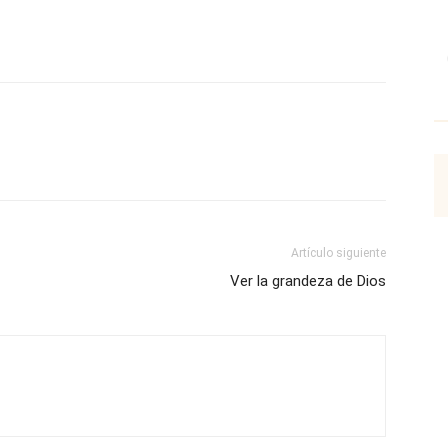
p
Email
Impresión
Copy URL
Artículo siguiente
Ver la grandeza de Dios