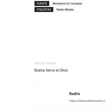
FUENTE
Ministerio En Contacto
ETIQUETAS
Radio Mesías
Facebook
X
WhatsAp
Artículo anterior
Buena tierra en Dios
Radio
https://www.radiomesias.cl