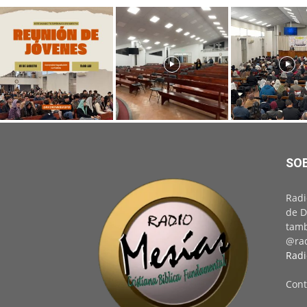
SO
Radi
de D
tamb
@rad
Radi
Cont