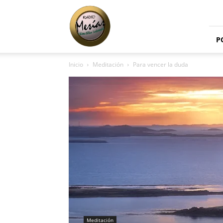
Radio
Mesías
P
Inicio
Meditación
Para vencer la duda
Meditación