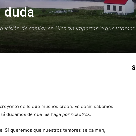
a duda
a decisión de confiar en Dios sin importar lo que veamos
S
p
Email
Impresión
Copy URL
 creyente de lo que muchos creen. Es decir, sabemos
uizá dudamos de que las haga
por nosotros
.
ente. Si queremos que nuestros temores se calmen,