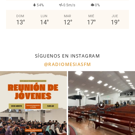
54%
0.5m/s
0%
DOM
LUN
MAR
MIÉ
JUE
13
°
14
°
12
°
17
°
19
°
SÍGUENOS EN INSTAGRAM
@RADIOMESIASFM