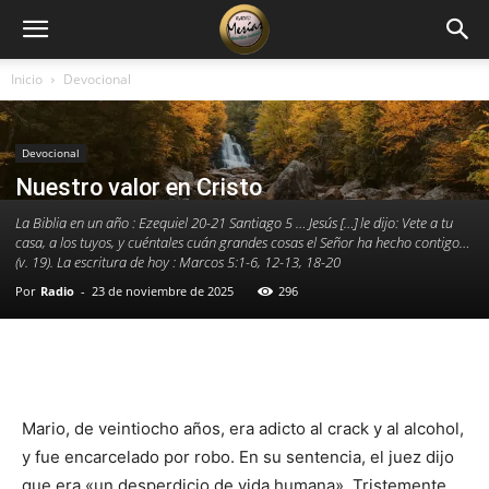
Inicio
Devocional
Devocional
Nuestro valor en Cristo
La Biblia en un año : Ezequiel 20-21 Santiago 5 … Jesús […] le dijo: Vete a tu
casa, a los tuyos, y cuéntales cuán grandes cosas el Señor ha hecho contigo…
(v. 19). La escritura de hoy : Marcos 5:1-6, 12-13, 18-20
Por
Radio
-
23 de noviembre de 2025
296
Facebook
X
WhatsApp
Email
Mario, de veintiocho años, era adicto al crack y al alcohol,
y fue encarcelado por robo. En su sentencia, el juez dijo
que era «un desperdicio de vida humana». Tristemente,