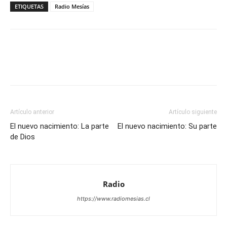
ETIQUETAS
Radio Mesías
Facebook
X
WhatsApp
Email
Artículo anterior
Artículo siguiente
El nuevo nacimiento: La parte
El nuevo nacimiento: Su parte
de Dios
Radio
https://www.radiomesias.cl