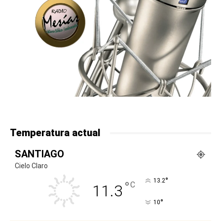
Temperatura actual
SANTIAGO
Cielo Claro
°
13.2
°
C
11.3
°
10