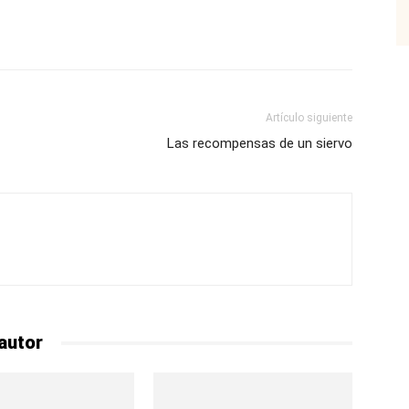
p
Email
Impresión
Copy URL
Artículo siguiente
Las recompensas de un siervo
autor