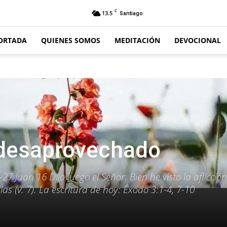
C
13.5
Santiago
ORTADA
QUIENES SOMOS
MEDITACIÓN
DEVOCIONAL
 desaprovechado
27 Juan 16 Dijo luego el Señor: Bien he visto la aflicció
s (v. 7). La escritura de hoy: Éxodo 3:1-4, 7-10