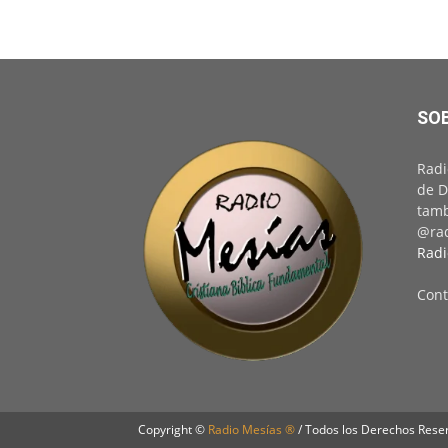
SO
Radi
de D
tamb
@rad
Radi
Cont
Copyright ©
Radio Mesías ®
/ Todos los Derechos Rese