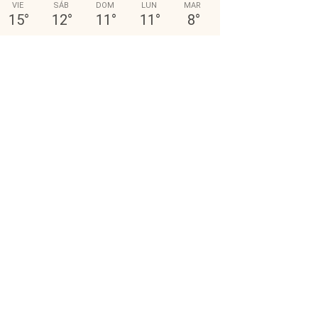
VIE
SÁB
DOM
LUN
MAR
15
°
12
°
11
°
11
°
8
°