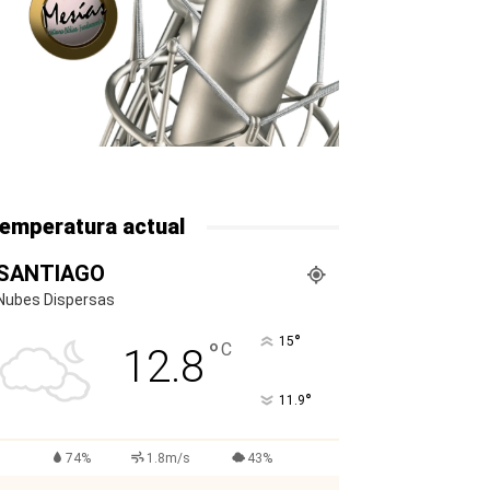
emperatura actual
SANTIAGO
Nubes Dispersas
°
15
°
C
12.8
°
11.9
74%
1.8m/s
43%