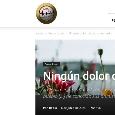
Radio
Mesías
P
Inicio
Devocional
Ningún dolor desaprovechado
Devocional
Ningún dolor
La Biblia en un año: 2 Crónicas 25-
pueblo […] he conocido sus angustia
Por
Radio
-
6 de junio de 2025
498