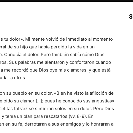
S
p
Email
Impresión
Copy URL
es tu dolor». Mi mente volvió de inmediato al momento
eral de su hijo que había perdido la vida en un
o. Conocía el dolor. Pero también sabía cómo Dios
otros. Sus palabras me alentaron y confortaron cuando
lla me recordó que Dios oye mis clamores, y que está
udar a otros.
 su pueblo en su dolor. «Bien he visto la aflicción de
he oído su clamor […]; pues he conocido sus angustias»
elitas tal vez se sintieron solos en su dolor. Pero Dios
y tenía un plan para rescatarlos (vv. 8-9). En
ran en su fe, derrotaran a sus enemigos y lo honraran a