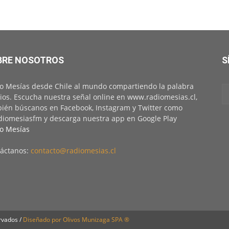
BRE NOSOTROS
S
o Mesías desde Chile al mundo compartiendo la palabra
ios. Escucha nuestra señal online en www.radiomesias.cl,
ién búscanos en Facebook, Instagram y Twitter como
iomesiasfm y descarga nuestra app en Google Play
o Mesías
áctanos:
contacto@radiomesias.cl
rvados /
Diseñado por Olivos Munizaga SPA ®