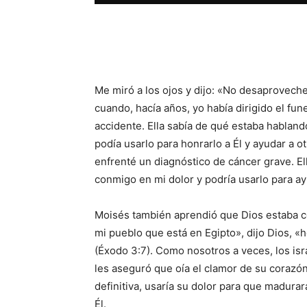
Facebook
X
WhatsAp
Me miró a los ojos y dijo: «No desaprovech
cuando, hacía años, yo había dirigido el fun
accidente. Ella sabía de qué estaba habland
podía usarlo para honrarlo a Él y ayudar a 
enfrenté un diagnóstico de cáncer grave. E
conmigo en mi dolor y podría usarlo para ay
Moisés también aprendió que Dios estaba con
mi pueblo que está en Egipto», dijo Dios, «
(Éxodo 3:7). Como nosotros a veces, los isra
les aseguró que oía el clamor de su corazón 
definitiva, usaría su dolor para que madura
Él.