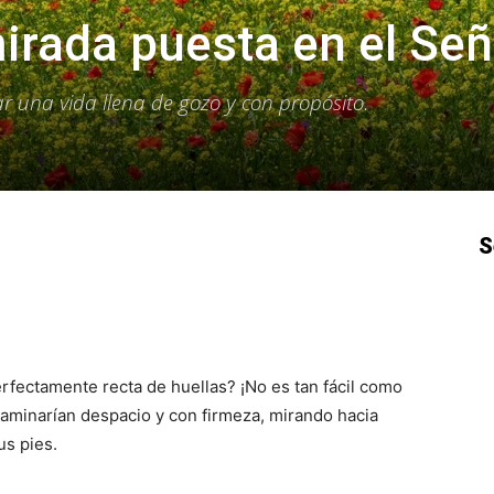
irada puesta en el Señ
tar una vida llena de gozo y con propósito.
S
p
Email
Impresión
Copy URL
rfectamente recta de huellas? ¡No es tan fácil como
caminarían despacio y con firmeza, mirando hacia
us pies.