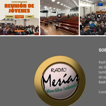
SO
Radi
de D
tamb
@rad
Radi
Cont