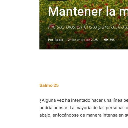
Mantener la m
Fije sus ojos en Cristo para disfru
Por
Radio
-
24 de enero de 2025
398
Facebook
X
WhatsAp
Salmo 25
¿Alguna vez ha intentado hacer una línea pe
podría pensar! La mayoría de las personas 
abajo, enfocándose de manera intensa en s