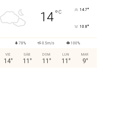
°
14.7
°
C
14
°
10.8
78%
0.5m/s
100%
VIE
SÁB
DOM
LUN
MAR
14
°
11
°
11
°
11
°
9
°