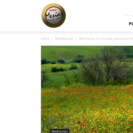
Radio
Mesías
P
Inicio
Meditación
Mantener la mirada puesta en e
Meditación