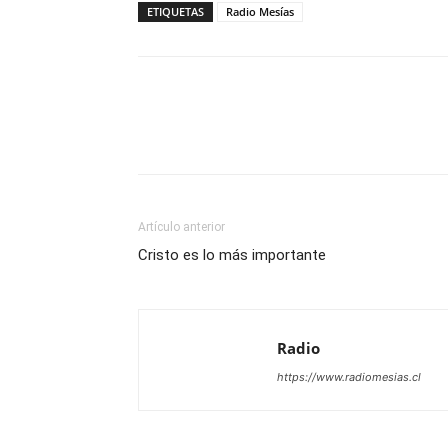
ETIQUETAS
Radio Mesías
Facebook
X
WhatsAp
Artículo anterior
Cristo es lo más importante
Radio
https://www.radiomesias.cl