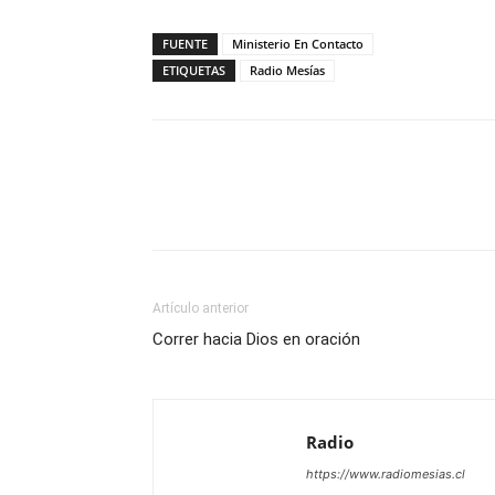
FUENTE
Ministerio En Contacto
ETIQUETAS
Radio Mesías
Facebook
X
WhatsAp
Artículo anterior
Correr hacia Dios en oración
Radio
https://www.radiomesias.cl