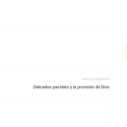
p
Email
Impresión
Copy URL
Artículo siguiente
Delicados pasteles y la provisión de Dios