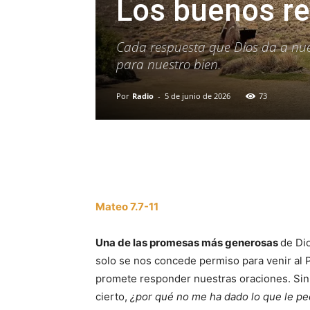
Los buenos re
Cada respuesta que Dios da a nue
para nuestro bien.
Por
Radio
-
5 de junio de 2026
73
Facebook
X
WhatsAp
Mateo 7.7-11
Una de las promesas más generosas
de Dio
solo se nos concede permiso para venir al 
promete responder nuestras oraciones. Sin
cierto,
¿por qué no me ha dado lo que le pe