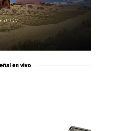
re actúa
eñal en vivo