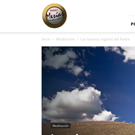
Radio
Mesías
P
Inicio
Meditación
Los buenos regalos del Padre
Meditación