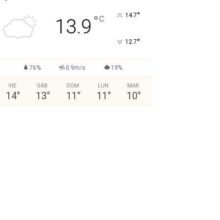
°
14.7
°
C
13.9
°
12.7
76%
0.9m/s
19%
VIE
SÁB
DOM
LUN
MAR
14
°
13
°
11
°
11
°
10
°