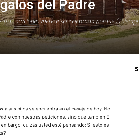
galos del Padre
stras oraciones merece ser celebrada porque Él siemp
S
p
Email
Impresión
Copy URL
s a sus hijos se encuentra en el pasaje de hoy. No
Padre con nuestras peticiones, sino que también Él
 embargo, quizás usted esté pensando: Si esto es
dí?