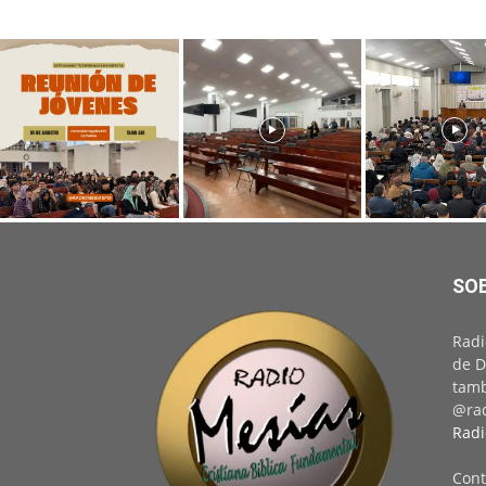
SO
Radi
de D
tamb
@rad
Radi
Cont