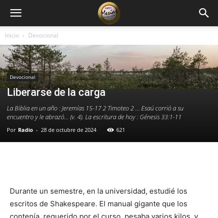
Inicio
Devocional
Devocional
Liberarse de la carga
La Biblia en un año : Jeremías 15-17 2 Timoteo 2 … Esaú corrió a su
encuentro y le abrazó… (v. 4). La escritura de hoy : Génesis 33:1-11
Por
Radio
-
28 de octubre de 2024
621
Facebook
X
WhatsApp
Email
Durante un semestre, en la universidad, estudié los
escritos de Shakespeare. El manual gigante que los
contenía, requerido por el curso, pesaba varios kilos, y