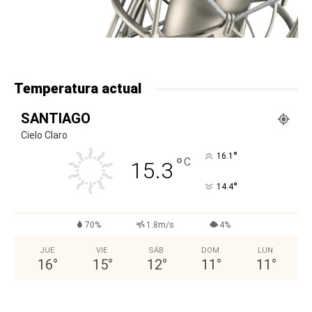
Temperatura actual
SANTIAGO
Cielo Claro
°
16.1
°
C
15.3
°
14.4
70%
1.8m/s
4%
JUE
VIE
SÁB
DOM
LUN
16
°
15
°
12
°
11
°
11
°