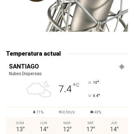
Temperatura actual
SANTIAGO
Nubes Dispersas
°
10
°
C
7.4
°
6.4
71%
0.5m/s
43%
DOM
LUN
MAR
MIÉ
JUE
13
°
14
°
12
°
17
°
14
°