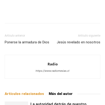
Facebook
X
WhatsApp
Email
Artículo anterior
Artículo siguiente
Ponerse la armadura de Dios
Jesús revelado en nosotros
Radio
https://www.radiomesias.cl
Artículos relacionados
Más del autor
La autoridad detrás de nuestro