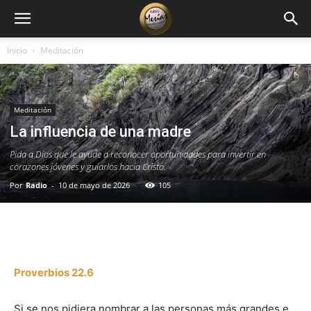
Inicio
Meditación
Meditación
La influencia de una madre
Pida a Dios que le ayude a reconocer oportunidades para invertir en
corazones jóvenes y guiarlos hacia Cristo.
Por
Radio
-
10 de mayo de 2026
105
Facebook
X
WhatsApp
Email
Proverbios 22.6
Si se nos pidiera nombrar a las personas más grandes e